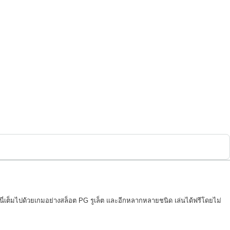
่นี่เต็มไปด้วยเกมอย่างสล็อต PG รูเล็ต และอีกหลากหลายชนิด เล่นได้ฟรีโดยไม่