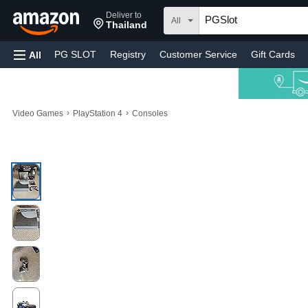
Deliver to
All
Thailand
PG SLOT
Registry
Customer Service
Gift Cards
All
›
›
Video Games
PlayStation 4
Consoles