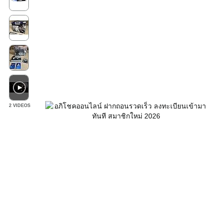
2 VIDEOS