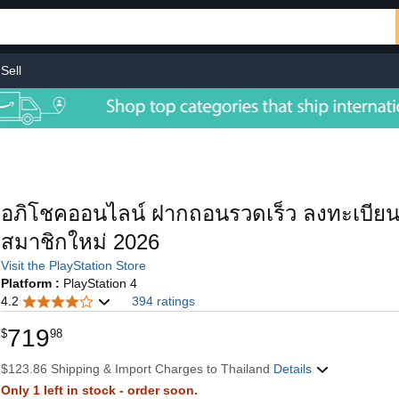
Sell
อภิโชคออนไลน์ ฝากถอนรวดเร็ว ลงทะเบียนเ
สมาชิกใหม่ 2026
Visit the PlayStation Store
Platform :
PlayStation 4
4.2
394 ratings
719
$
98
$123.86 Shipping & Import Charges to Thailand
Details
Only 1 left in stock - order soon.