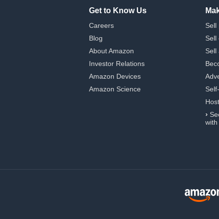
Get to Know Us
Mak
Careers
Sell
Blog
Sell
About Amazon
Sell
Investor Relations
Beco
Amazon Devices
Adve
Amazon Science
Self
Hos
›
Se
with