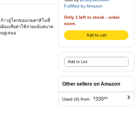
Fulfilled by Amazon
Only 1 left in stock - order
ก้าวสู่โลกของเกมคาสิโนที่
soon.
ต้องเสียค่าใช้จ่ายแม้แต่บาท
ตอยู่เสมอ
Add to cart
Add to List
Other sellers on Amazon
$
335
99
Used (4) from