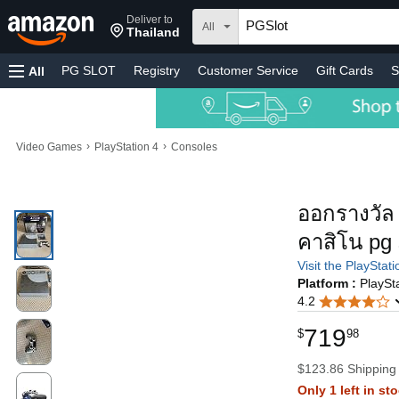
Deliver to
All
Thailand
PG SLOT
Registry
Customer Service
Gift Cards
S
All
›
›
Video Games
PlayStation 4
Consoles
ออกรางวัล 
คาสิโน pg 
Visit the PlayStat
Platform :
PlaySt
4.2
719
$
98
$123.86 Shipping
Only 1 left in st