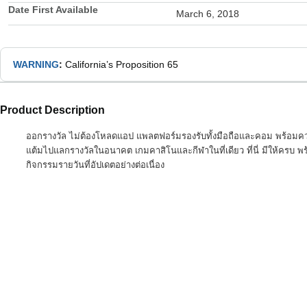
Date First Available
March 6, 2018
WARNING
:
California’s Proposition 65
Product Description
ออกรางวัล ไม่ต้องโหลดแอป แพลตฟอร์มรองรับทั้งมือถือและคอม พร้อมคว
แต้มไปแลกรางวัลในอนาคต เกมคาสิโนและกีฬาในที่เดียว ที่นี่ มีให้ครบ พร
กิจกรรมรายวันที่อัปเดตอย่างต่อเนื่อง