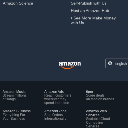
Amazon Science
Self-Publish with Us
Host an Amazon Hub
›
See More Make Money
with Us
English
Amazon Music
Amazon Ads
6pm
Stream millions
Reach customers
Score deals
of songs
wherever they
on fashion brands
spend their time
Amazon Business
AmazonGlobal
Amazon Web
Everything For
Ship Orders
Services
Your Business
Internationally
Scalable Cloud
Computing
Services