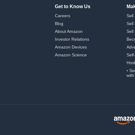
Get to Know Us
Mak
Careers
Sell
Blog
Sell
About Amazon
Sell
Investor Relations
Beco
Amazon Devices
Adve
Amazon Science
Self
Hos
›
Se
with