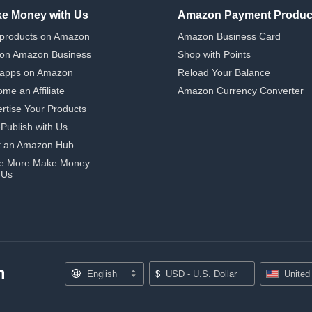
e Money with Us
Amazon Payment Produc
 products on Amazon
Amazon Business Card
 on Amazon Business
Shop with Points
 apps on Amazon
Reload Your Balance
me an Affiliate
Amazon Currency Converter
rtise Your Products
-Publish with Us
t an Amazon Hub
e More Make Money
 Us
English
$
USD - U.S. Dollar
United