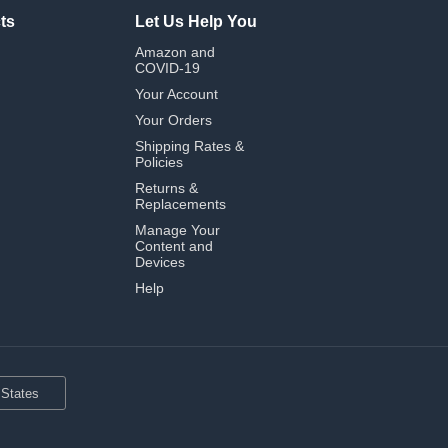
ts
Let Us Help You
Amazon and
COVID-19
Your Account
Your Orders
Shipping Rates &
Policies
Returns &
Replacements
Manage Your
Content and
Devices
Help
 States