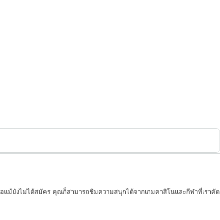
เสมอแม้ยังไม่ได้สมัคร คุณก็สามารถชิมความสนุกได้จากเกมคาสิโนและกีฬาที่เราคัด