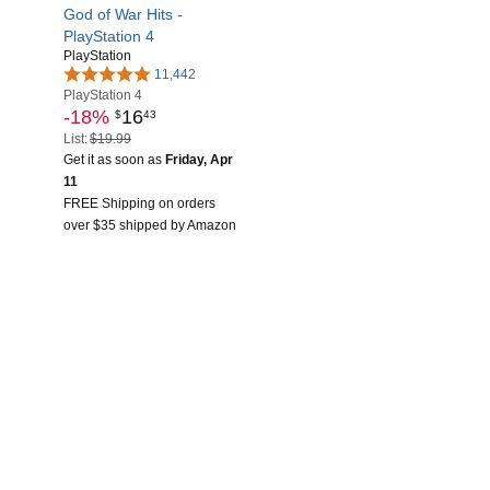
God of War Hits -
PlayStation 4
PlayStation
11,442
PlayStation 4
-18%
16
$
43
List:
$19.99
Get it as soon as
Friday, Apr
11
FREE Shipping on orders
over $35 shipped by Amazon