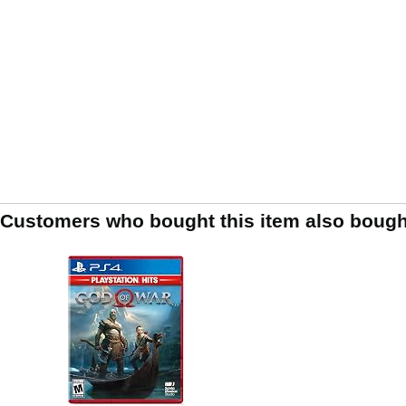
Customers who bought this item also bough