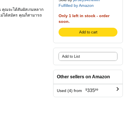
Fulfilled by Amazon
ยน คุณจะได้สัมผัสเกมหลาก
งไม่ได้สมัคร คุณก็สามารถ
Only 1 left in stock - order
soon.
Add to cart
Add to List
Other sellers on Amazon
$
335
99
Used (4) from