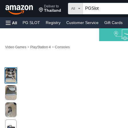
Deliver to
All
Thailand
PG SLOT
Registry
Customer Service
Gift Cards
All
›
›
Video Games
PlayStation 4
Consoles