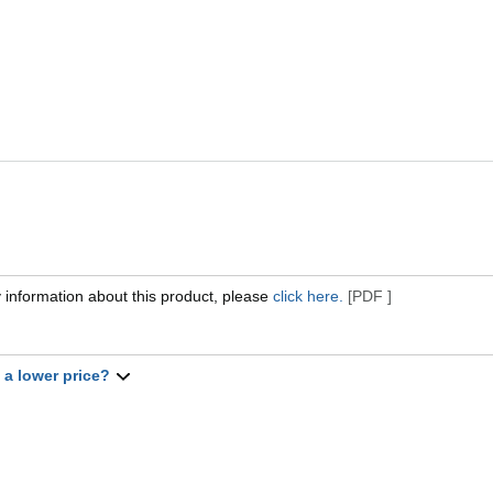
 information about this product, please
click here.
[PDF ]
t a lower price?