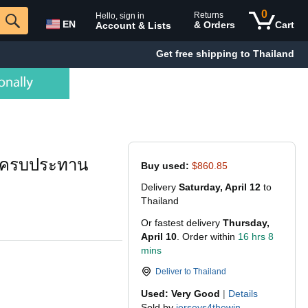
0
Returns
Hello, sign in
EN
& Orders
Cart
Account & Lists
Get free shipping to Thailand
น ครบประทาน
Buy used:
$860.85
Delivery
Saturday, April 12
to
Thailand
Or fastest delivery
Thursday,
April 10
. Order within
16 hrs 8
mins
Deliver to
Thailand
Used: Very Good
|
Details
Sold by
jerseys4thewin