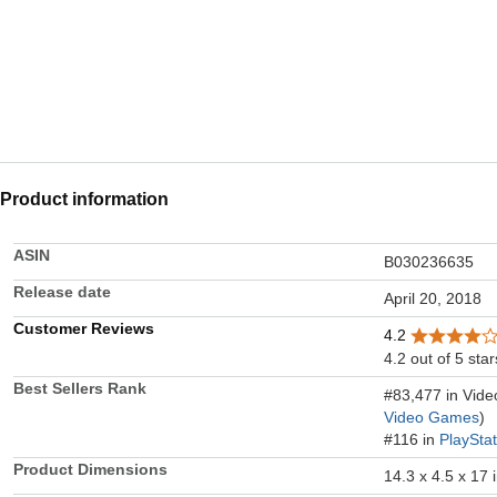
Product information
ASIN
B030236635
Release date
April 20, 2018
Customer Reviews
4.2
4.2 out of 5 star
Best Sellers Rank
#83,477 in Vid
Video Games
)
#116 in
PlaySta
Product Dimensions
14.3 x 4.5 x 17