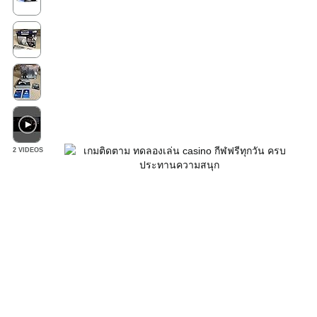
2 VIDEOS