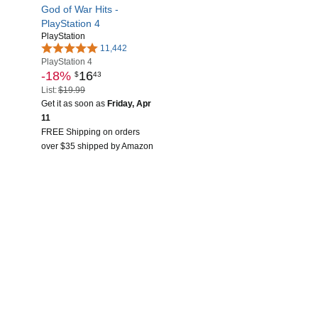
God of War Hits -
PlayStation 4
PlayStation
11,442
PlayStation 4
-18%
16
$
43
List:
$19.99
Get it as soon as
Friday, Apr
11
FREE Shipping on orders
over $35 shipped by Amazon