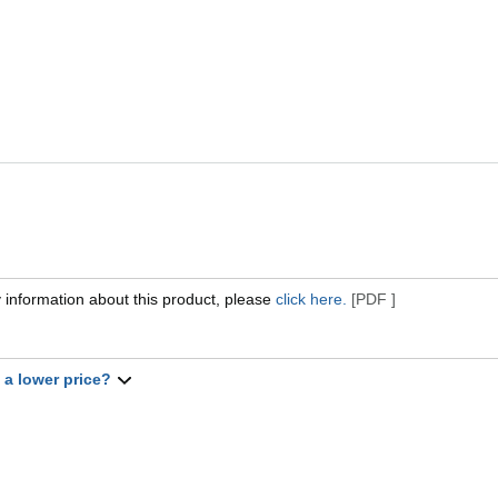
 information about this product, please
click here.
[PDF ]
t a lower price?