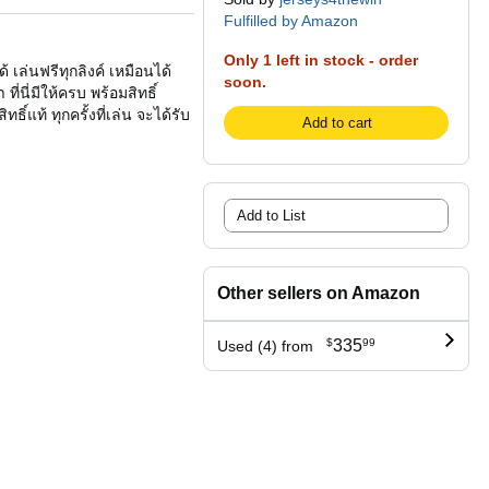
Fulfilled by Amazon
Only 1 left in stock - order
 เล่นฟรีทุกลิงค์ เหมือนได้
soon.
นี่มีให้ครบ พร้อมสิทธิ์
แท้ ทุกครั้งที่เล่น จะได้รับ
Add to cart
Add to List
Other sellers on Amazon
$
335
99
Used (4) from