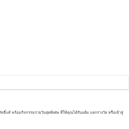
ธิ์แท้ พร้อมกิจกรรมรายวันสุดพิเศษ ที่ให้คุณได้รับแต้ม แลกรางวัล หรือเข้าสู่