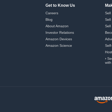
Get to Know Us
Mak
Careers
Sell
Blog
Sell
About Amazon
Sell
Investor Relations
Beco
Amazon Devices
Adve
Amazon Science
Self
Hos
›
Se
with