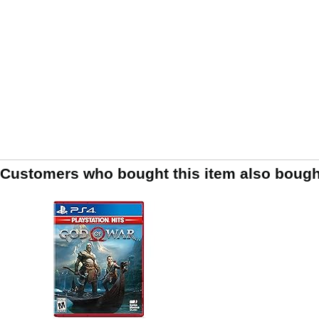
Customers who bought this item also bough