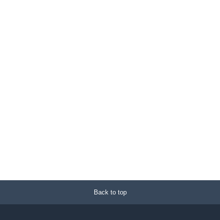
Back to top