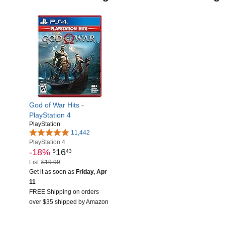
God of War Hits -
PlayStation 4
PlayStation
11,442
PlayStation 4
-18%
16
$
43
List:
$19.99
Get it as soon as
Friday, Apr
11
FREE Shipping on orders
over $35 shipped by Amazon