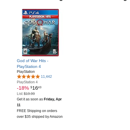
God of War Hits -
PlayStation 4
PlayStation
11,442
PlayStation 4
-18%
16
$
43
List:
$19.99
Get it as soon as
Friday, Apr
11
FREE Shipping on orders
over $35 shipped by Amazon