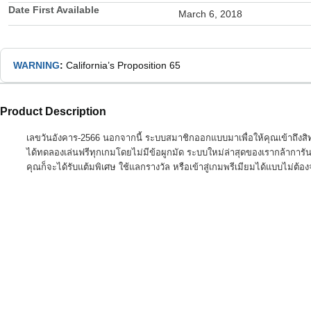
Date First Available
March 6, 2018
WARNING
:
California’s Proposition 65
Product Description
เลขวันอังคาร-2566 นอกจากนี้ ระบบสมาชิกออกแบบมาเพื่อให้คุณเข้าถึงสิ
ได้ทดลองเล่นฟรีทุกเกมโดยไม่มีข้อผูกมัด ระบบใหม่ล่าสุดของเรากล้าการันตี
คุณก็จะได้รับแต้มพิเศษ ใช้แลกรางวัล หรือเข้าสู่เกมพรีเมียมได้แบบไม่ต้องจ