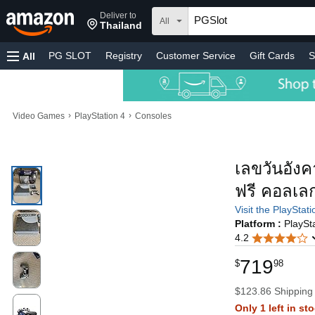
Deliver to
All
Thailand
PG SLOT
Registry
Customer Service
Gift Cards
S
All
›
›
Video Games
PlayStation 4
Consoles
เลขวันอัง
ฟรี คอลเล
Visit the PlayStat
Platform :
PlaySt
4.2
719
$
98
$123.86 Shipping
Only 1 left in st