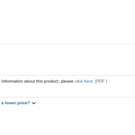
 information about this product, please
click here.
[PDF ]
t a lower price?