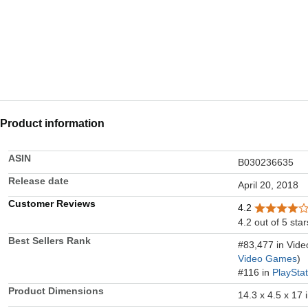
Product information
ASIN
B030236635
Release date
April 20, 2018
Customer Reviews
4.2
4.2 out of 5 star
Best Sellers Rank
#83,477 in Vid
Video Games
)
#116 in
PlaySta
Product Dimensions
14.3 x 4.5 x 17