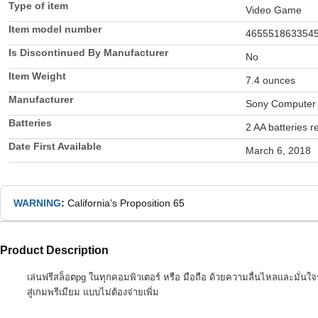
Type of item
Video Game
Item model number
465551863354
Is Discontinued By Manufacturer
No
Item Weight
7.4 ounces
Manufacturer
Sony Computer 
Batteries
2 AA batteries r
Date First Available
March 6, 2018
WARNING
:
California’s Proposition 65
Product Description
เล่นฟรีสล็อตpg ในทุกคอมพิวเตอร์ หรือ มือถือ ด้วยความลื่นไหลและมั่นใจระ
สู่เกมพรีเมียม แบบไม่ต้องจ่ายเพิ่ม