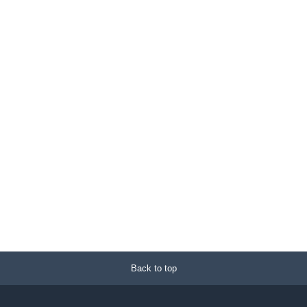
Back to top