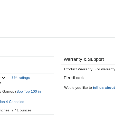
Warranty & Support
Product Warranty: For warranty
Feedback
394 ratings
s
Would you like to
tell us abou
eo Games (
See Top 100 in
tion 4 Consoles
 inches; 7.41 ounces