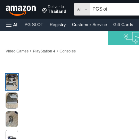
Deliver to
All
Thailand
PG SLOT
Registry
Customer Service
Gift Cards
All
›
›
Video Games
PlayStation 4
Consoles