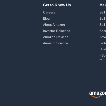
Get to Know Us
Mak
Careers
Sell
Blog
Sell
About Amazon
Sell
Investor Relations
Beco
Amazon Devices
Adve
Amazon Science
Self
Hos
›
Se
with