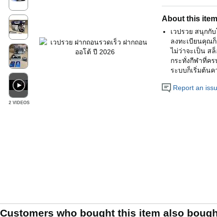
About this ite
เวปรวย สนุกกับ
ลงทะเบียนคุณก
ไม่ว่าจะเป็น สล
กระทั่งกีฬาที่คร
ระบบก็เริ่มต้นค
Report an issue
2 VIDEOS
Customers who bought this item also bough