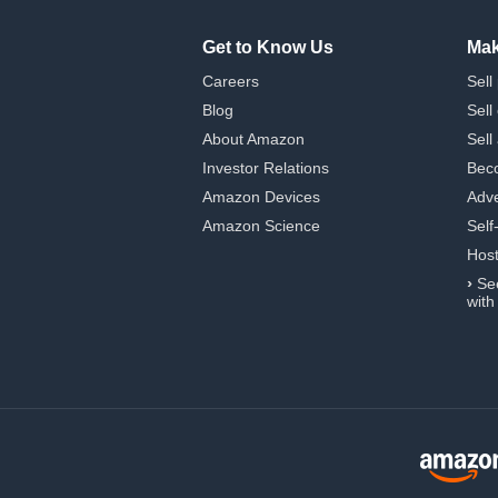
Get to Know Us
Mak
Careers
Sell
Blog
Sell
About Amazon
Sell
Investor Relations
Beco
Amazon Devices
Adve
Amazon Science
Self
Hos
›
Se
with