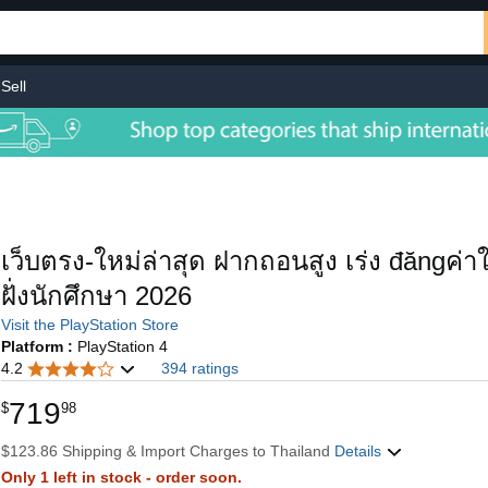
Sell
เว็บตรง-ใหม่ล่าสุด ฝากถอนสูง เร่ง đăngค่า
ฝั่งนักศึกษา 2026
Visit the PlayStation Store
Platform :
PlayStation 4
4.2
394 ratings
719
$
98
$123.86 Shipping & Import Charges to Thailand
Details
Only 1 left in stock - order soon.