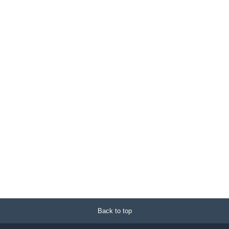
Back to top