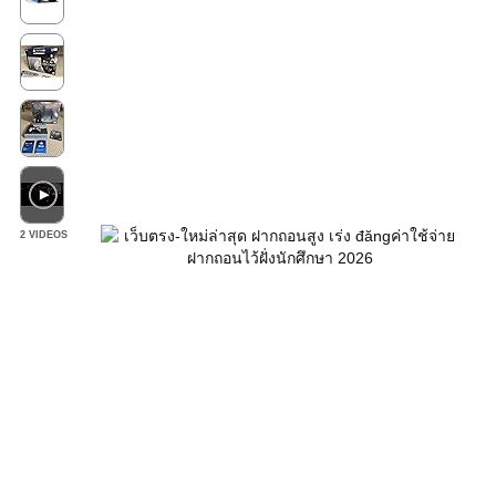
2 VIDEOS