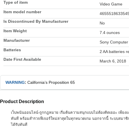
Type of item
Video Game
Item model number
465551863354
Is Discontinued By Manufacturer
No
Item Weight
7.4 ounces
Manufacturer
Sony Computer 
Batteries
2 AA batteries r
Date First Available
March 6, 2018
WARNING
:
California’s Proposition 65
Product Description
เว็บพนันออนไลน์-ถูกกฎหมาย เริ่มต้นความสนุกแบบไม่ต้องคิดเยอะ เพียงแค
ทันที พร้อมสำรวจฟีเจอร์ใหม่ล่าสุดในทุกหมวดเกม นอกจากนี้ ระบบสมาชิกออ
ได้รับทันที