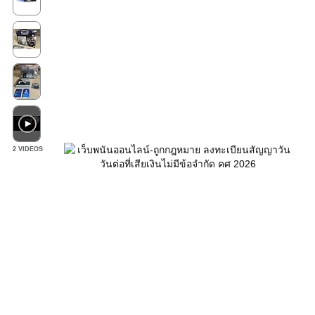
2 VIDEOS