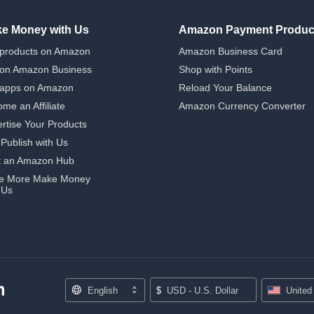
e Money with Us
Amazon Payment Produc
 products on Amazon
Amazon Business Card
 on Amazon Business
Shop with Points
 apps on Amazon
Reload Your Balance
me an Affiliate
Amazon Currency Converter
rtise Your Products
-Publish with Us
t an Amazon Hub
e More Make Money
 Us
English
$
USD - U.S. Dollar
United