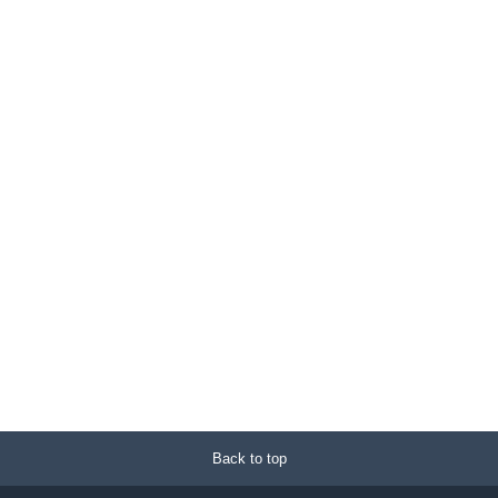
Back to top