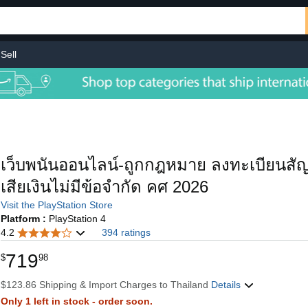
Sell
เว็บพนันออนไลน์-ถูกกฎหมาย ลงทะเบียนสัญญ
เสียเงินไม่มีข้อจำกัด คศ 2026
Visit the PlayStation Store
Platform :
PlayStation 4
4.2
394 ratings
719
$
98
$123.86 Shipping & Import Charges to Thailand
Details
Only 1 left in stock - order soon.