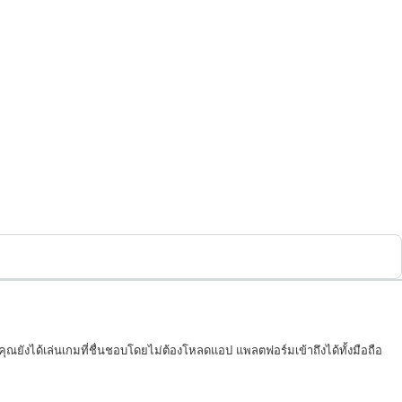
ุณยังได้เล่นเกมที่ชื่นชอบโดยไม่ต้องโหลดแอป แพลตฟอร์มเข้าถึงได้ทั้งมือถือ