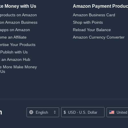
e Money with Us
Amazon Payment Produc
 products on Amazon
Amazon Business Card
 on Amazon Business
Shop with Points
 apps on Amazon
Reload Your Balance
me an Affiliate
Amazon Currency Converter
rtise Your Products
-Publish with Us
t an Amazon Hub
e More Make Money
 Us
English
$
USD - U.S. Dollar
United