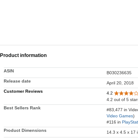
Product information
ASIN
B030236635
Release date
April 20, 2018
Customer Reviews
4.2
4.2 out of 5 star
Best Sellers Rank
#83,477 in Vid
Video Games
)
#116 in
PlaySta
Product Dimensions
14.3 x 4.5 x 17