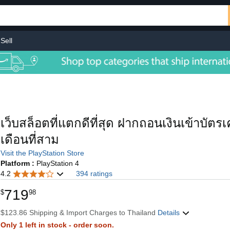
Sell
เว็บสล็อตที่แตกดีที่สุด ฝากถอนเงินเข้าบัตร
เดือนที่สาม
Visit the PlayStation Store
Platform :
PlayStation 4
4.2
394 ratings
719
$
98
$123.86 Shipping & Import Charges to Thailand
Details
Only 1 left in stock - order soon.