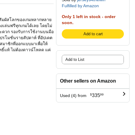
Fulfilled by Amazon
Only 1 left in stock - order
ะได้สัมผัสโลกของเกมหลากหลาย
soon.
งเล่นฟรีทุกเกมได้เลย โดยไม่
ะสะดวก รองรับการใช้งานบนมือ
Add to cart
รโมชั่นรายสัปดาห์ ที่อัปเดต
สมาชิกที่ออกแบบมาเพื่อให้
ธิ์แท้ ไม่ต้องดาวน์โหลด แค่
Add to List
Other sellers on Amazon
$
335
99
Used (4) from