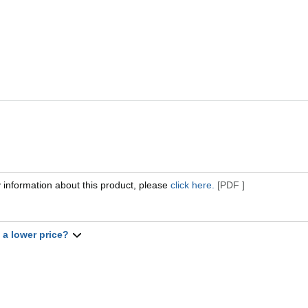
 information about this product, please
click here.
[PDF ]
t a lower price?