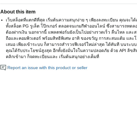
About this item
เว็บสล็อตที่แตกดีที่สุด เริ่มต้นความสนุกง่าย ๆ เพียงลงทะเบียน คุณจ
ทั้งสล็อต PG รูเล็ต โป๊กเกอร์ ตลอดจนเกมกีฬาออนไลน์ ซึ่งสามารถทดลอ
ต้องฝากเงิน นอกจากนี้ แพลตฟอร์มยังเป็นไปอย่างรวดเร็ว ลื่นไหล แล
ถือและคอมพิวเตอร์ พร้อมสิทธิพิเศษ อาทิ ของขวัญ การสะสมแต้ม และโป
เสมอ เพียงเข้าระบบ ก็สามารถสำรวจฟีเจอร์ใหม่ล่าสุด ได้ทันที บนระบบ
คุณได้รับประโยชน์สูงสุด อีกทั้งยังมั่นใจในความปลอดภัย ด้วย API ลิขสิท
คลิกเข้ามา ก็จดทะเบียนและ เริ่มต้นสนุกอย่างเต็มที่
Report an issue with this product or seller