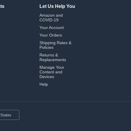
ts
Let Us Help You
Amazon and
COVID-19
Your Account
Your Orders
Shipping Rates &
Policies
Returns &
Replacements
Manage Your
Content and
Devices
Help
 States