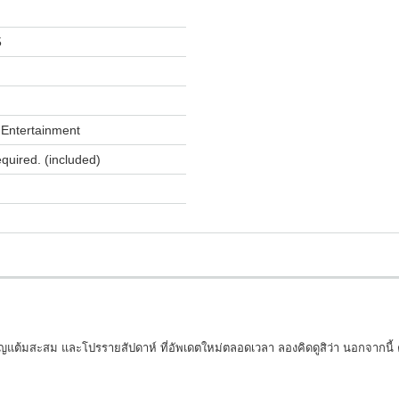
5
Entertainment
equired. (included)
ัญแต้มสะสม และโปรรายสัปดาห์ ที่อัพเดตใหม่ตลอดเวลา ลองคิดดูสิว่า นอกจากนี้ ค