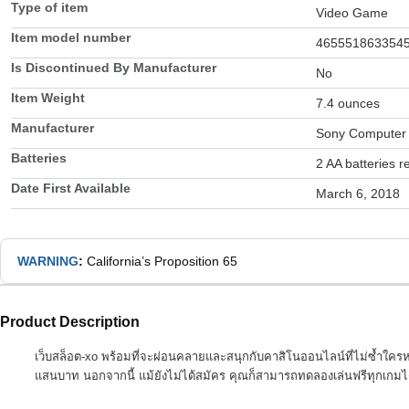
Type of item
Video Game
Item model number
465551863354
Is Discontinued By Manufacturer
No
Item Weight
7.4 ounces
Manufacturer
Sony Computer 
Batteries
2 AA batteries r
Date First Available
March 6, 2018
WARNING
:
California’s Proposition 65
Product Description
เว็บสล็อต-xo พร้อมที่จะผ่อนคลายและสนุกกับคาสิโนออนไลน์ที่ไม่ซ้ำใครหร
แสนบาท นอกจากนี้ แม้ยังไม่ได้สมัคร คุณก็สามารถทดลองเล่นฟรีทุกเกมไ