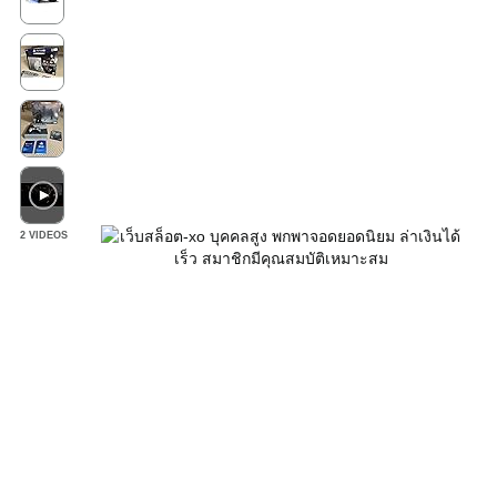
2 VIDEOS