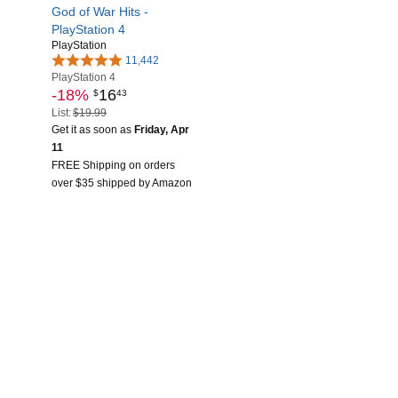
God of War Hits -
PlayStation 4
PlayStation
11,442
PlayStation 4
-18%
16
$
43
List:
$19.99
Get it as soon as
Friday, Apr
11
FREE Shipping on orders
over $35 shipped by Amazon