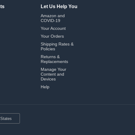
ts
Let Us Help You
Amazon and
COVID-19
Your Account
Your Orders
Shipping Rates &
Policies
Returns &
Replacements
Manage Your
Content and
Devices
Help
 States