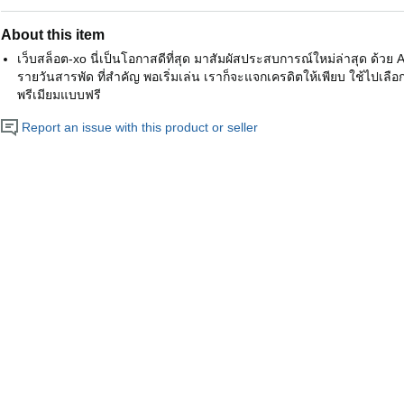
About this item
เว็บสล็อต-xo นี่เป็นโอกาสดีที่สุด มาสัมผัสประสบการณ์ใหม่ล่าสุด ด้วย A
รายวันสารพัด ที่สำคัญ พอเริ่มเล่น เราก็จะแจกเครดิตให้เพียบ ใช้ไปเลือก
พรีเมียมแบบฟรี
Report an issue with this product or seller