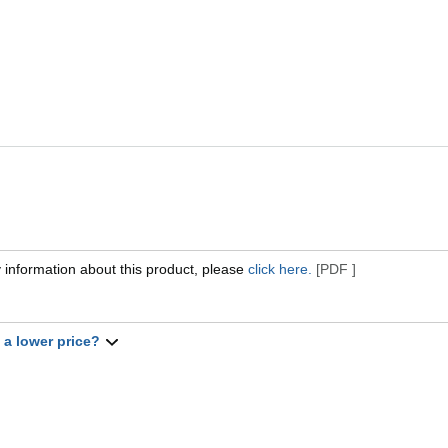
 information about this product, please
click here.
[PDF ]
t a lower price?