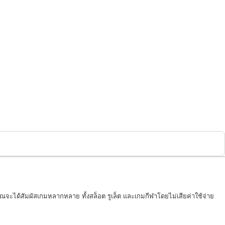
ุณจะได้สัมผัสเกมหลากหลาย ทั้งสล็อต รูเล็ต และเกมกีฬาโดยไม่เสียค่าใช้จ่าย