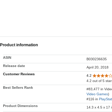
Product information
ASIN
B030236635
Release date
April 20, 2018
Customer Reviews
4.2
4.2 out of 5 star
Best Sellers Rank
#83,477 in Vid
Video Games
)
#116 in
PlaySta
Product Dimensions
14.3 x 4.5 x 17