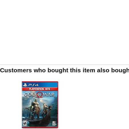
Customers who bought this item also bough