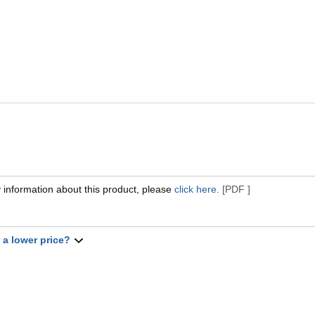
 information about this product, please
click here.
[PDF ]
t a lower price?