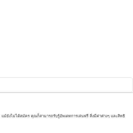
้ยังไม่ได้สมัคร คุณก็สามารถรับรู้อัพเดทการเล่นฟรี สิ่งมีค่าต่างๆ และสิทธิ