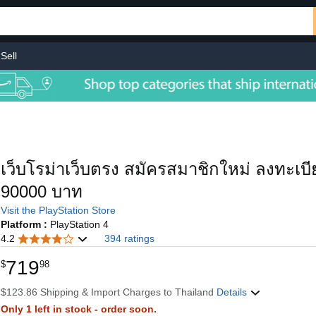
Sell
เว็บโรม่าเว็บตรง สมัครสมาชิกใหม่ ลงทะเบี
90000 บาท
Visit the PlayStation Store
Platform :
PlayStation 4
4.2
394 ratings
719
$
98
$123.86 Shipping & Import Charges to Thailand
Details
Only 1 left in stock - order soon.