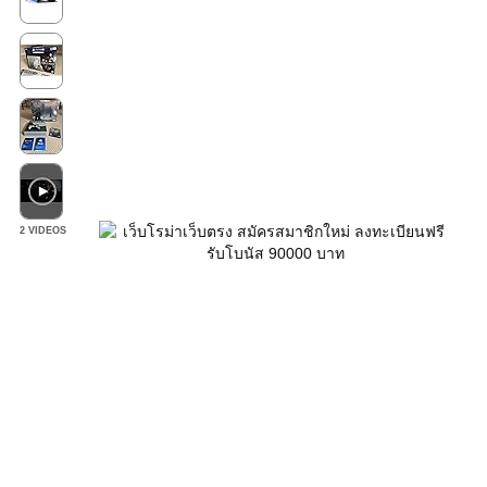
2 VIDEOS