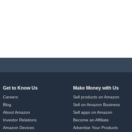
Get to Know Us
Make Money with Us
Careers
Sell products on Amazon
Blog
Sell on Amazon Business
About Amazon
Sell apps on Amazon
Investor Relations
Become an Affiliate
Amazon Devices
Advertise Your Products