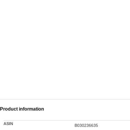
Product information
ASIN
B030236635