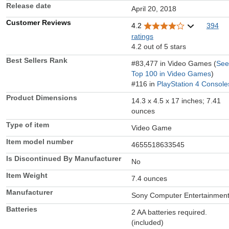
Release date
April 20, 2018
Customer Reviews
4.2
394
ratings
4.2 out of 5 stars
Best Sellers Rank
#83,477 in Video Games (
See
Top 100 in Video Games
)
#116 in
PlayStation 4 Console
Product Dimensions
14.3 x 4.5 x 17 inches; 7.41
ounces
Type of item
Video Game
Item model number
4655518633545
Is Discontinued By Manufacturer
No
Item Weight
7.4 ounces
Manufacturer
Sony Computer Entertainmen
Batteries
2 AA batteries required.
(included)