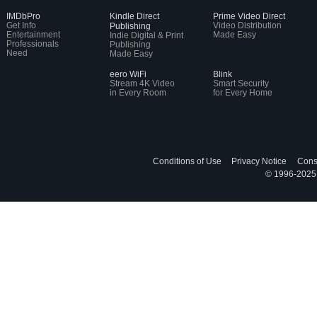
IMDbPro
Kindle Direct
Prime Video Direct
Get Info
Video Distribution
Publishing
Entertainment
Made Easy
Indie Digital & Print
Professionals
Publishing
Need
Made Easy
eero WiFi
Blink
Stream 4K Video
Smart Security
in Every Room
for Every Home
Conditions of Use
Privacy Notice
Cons
© 1996-2025, 