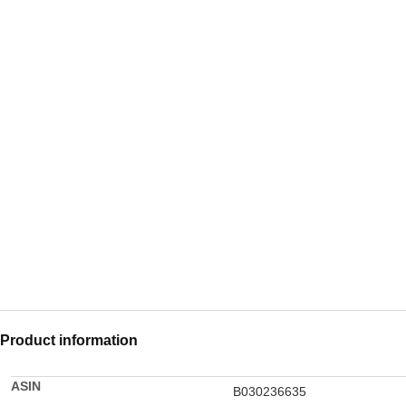
Product information
ASIN
B030236635