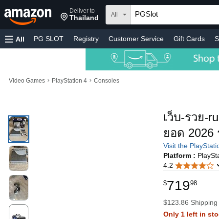
Deliver to
All
Thailand
PG SLOT
Registry
Customer Service
Gift Cards
S
All
›
›
Video Games
PlayStation 4
Consoles
เว็บ-รวย-r
ยอด 2026 ร
Visit the PlayStat
Platform :
PlaySt
4.2
719
$
98
$123.86 Shipping
Only 1 left in st