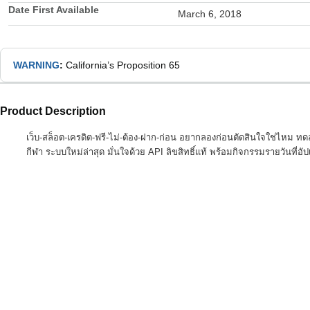
Date First Available
March 6, 2018
WARNING
:
California’s Proposition 65
Product Description
เว็บ-สล็อต-เครดิต-ฟรี-ไม่-ต้อง-ฝาก-ก่อน อยากลองก่อนตัดสินใจใช่ไหม ทดลอง
กีฬา ระบบใหม่ล่าสุด มั่นใจด้วย API ลิขสิทธิ์แท้ พร้อมกิจกรรมรายวันที่อัป