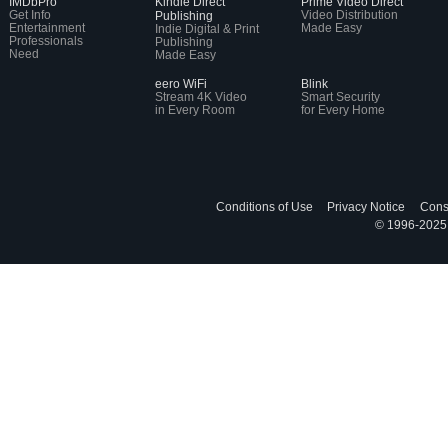
IMDbPro
Kindle Direct
Prime Video Direct
Get Info
Video Distribution
Publishing
Entertainment
Made Easy
Indie Digital & Print
Professionals
Publishing
Need
Made Easy
eero WiFi
Blink
Stream 4K Video
Smart Security
in Every Room
for Every Home
Conditions of Use
Privacy Notice
Cons
© 1996-2025, 