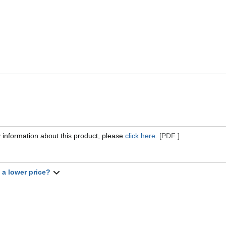
 information about this product, please
click here.
[PDF ]
t a lower price?