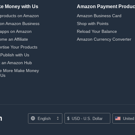
e Money with Us
Amazon Payment Produc
 products on Amazon
Amazon Business Card
 on Amazon Business
Shop with Points
 apps on Amazon
Reload Your Balance
me an Affiliate
Amazon Currency Converter
rtise Your Products
-Publish with Us
t an Amazon Hub
e More Make Money
 Us
English
$
USD - U.S. Dollar
United