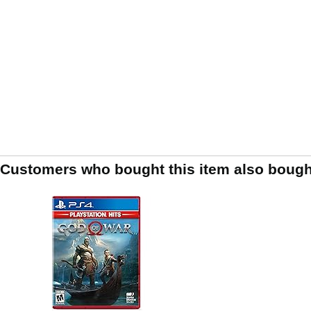
Customers who bought this item also bough