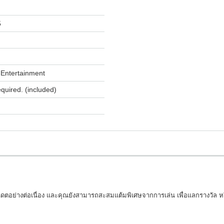
5
Entertainment
equired. (included)
ัปเดตอย่างต่อเนื่อง และคุณยังสามารถสะสมแต้มพิเศษจากการเล่น เพื่อแลกรางวัล หรื