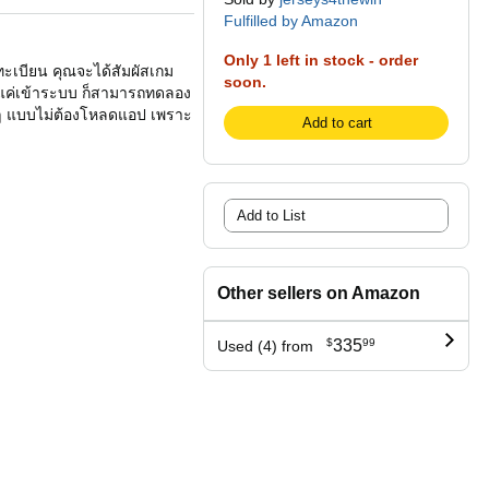
Fulfilled by Amazon
Only 1 left in stock - order
ทะเบียน คุณจะได้สัมผัสเกม
soon.
้ แค่เข้าระบบ ก็สามารถทดลอง
ก ๆ แบบไม่ต้องโหลดแอป เพราะ
Add to cart
Add to List
Other sellers on Amazon
$
335
99
Used (4) from