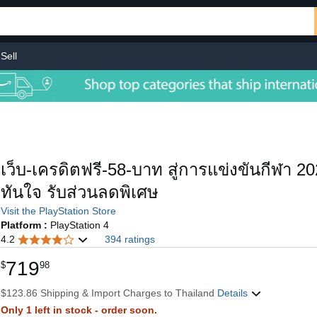
Sell
เว็บ-เครดิตฟรี-58-บาท สู่การแข่งขันกีฬา 
ทันใจ รับส่วนลดพิเศษ
Visit the PlayStation Store
Platform :
PlayStation 4
4.2
394 ratings
719
$
98
$123.86 Shipping & Import Charges to Thailand
Details
Only 1 left in stock - order soon.