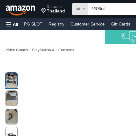
Deliver to
All
Thailand
PG SLOT
Registry
Customer Service
Gift Cards
All
›
›
Video Games
PlayStation 4
Consoles