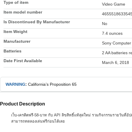
Type of item
Video Game
Item model number
465551863354
Is Discontinued By Manufacturer
No
Item Weight
7.4 ounces
Manufacturer
Sony Computer 
Batteries
2 AA batteries r
Date First Available
March 6, 2018
WARNING
:
California’s Proposition 65
Product Description
เว็บ-เครดิตฟรี-58-บาท กับ API ลิขสิทธิ์แท้สุดใหม่ รวมกิจกรรมรายวันที่อ
สามารถทดลองเล่นฟรีก่อนได้เลย