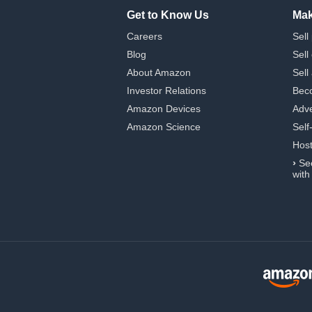
Get to Know Us
Mak
Careers
Sell
Blog
Sell
About Amazon
Sell
Investor Relations
Beco
Amazon Devices
Adve
Amazon Science
Self
Hos
›
Se
with