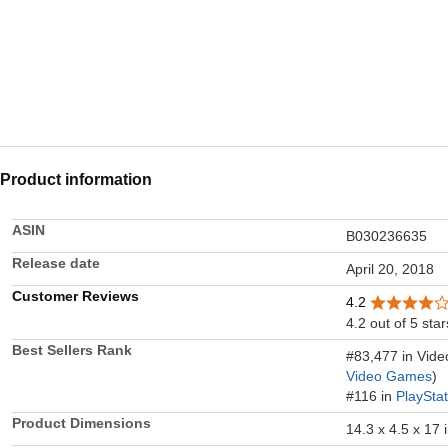
Product information
ASIN
B030236635
Release date
April 20, 2018
Customer Reviews
4.2
4.2 out of 5 star
Best Sellers Rank
#83,477 in Vid
Video Games
)
#116 in
PlaySta
Product Dimensions
14.3 x 4.5 x 17