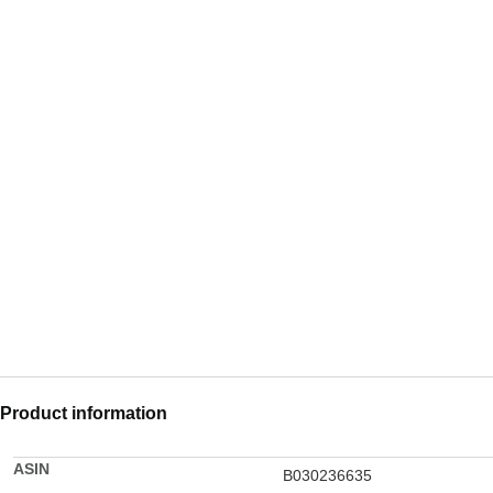
Product information
ASIN
B030236635