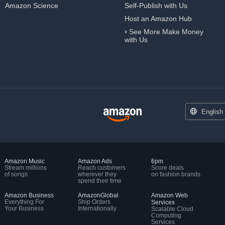
Amazon Science
Self-Publish with Us
Host an Amazon Hub
›
See More Make Money
with Us
English
Amazon Music
Amazon Ads
6pm
Stream millions
Reach customers
Score deals
of songs
wherever they
on fashion brands
spend their time
Amazon Business
AmazonGlobal
Amazon Web
Everything For
Ship Orders
Services
Your Business
Internationally
Scalable Cloud
Computing
Services