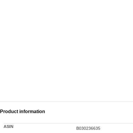
Product information
ASIN
B030236635