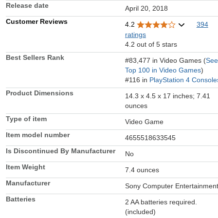
Release date
April 20, 2018
Customer Reviews
4.2
394
ratings
4.2 out of 5 stars
Best Sellers Rank
#83,477 in Video Games (
See
Top 100 in Video Games
)
#116 in
PlayStation 4 Console
Product Dimensions
14.3 x 4.5 x 17 inches; 7.41
ounces
Type of item
Video Game
Item model number
4655518633545
Is Discontinued By Manufacturer
No
Item Weight
7.4 ounces
Manufacturer
Sony Computer Entertainmen
Batteries
2 AA batteries required.
(included)