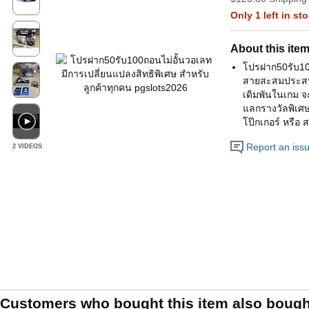
Only 1 left in st
About this ite
โปรฝาก50รับ100
สายสะสมประสบก
เดิมพันในเกม 
แลกรางวัลพิเศษไ
โป๊กเกอร์ หรือ 
Report an issue
2 VIDEOS
Customers who bought this item also bough