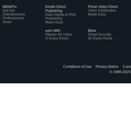
IMDbPro
Kindle Direct
Prime Video Direct
Get Info
Video Distribution
Publishing
Entertainment
Made Easy
Indie Digital & Print
Professionals
Publishing
Need
Made Easy
eero WiFi
Blink
Stream 4K Video
Smart Security
in Every Room
for Every Home
Conditions of Use
Privacy Notice
Cons
© 1996-2025, 