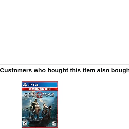
Customers who bought this item also bough