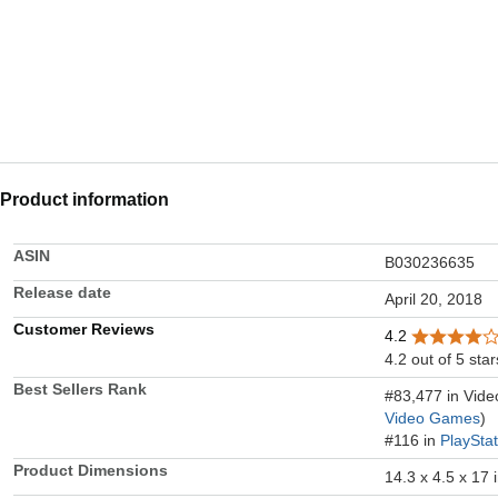
Product information
ASIN
B030236635
Release date
April 20, 2018
Customer Reviews
4.2
4.2 out of 5 star
Best Sellers Rank
#83,477 in Vid
Video Games
)
#116 in
PlaySta
Product Dimensions
14.3 x 4.5 x 17