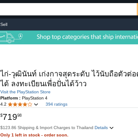
Sell
ไก่-วุฒินันท์ เก่งกาจสุดระดับ ไว้นับถือตัวต่
ได้ ลงทะเบียนเพื่อปั่นได้ว้าว
Visit the PlayStation Store
Platform :
PlayStation 4
4.2
394 ratings
719
$
98
$123.86 Shipping & Import Charges to Thailand
Details
Only 1 left in stock - order soon.