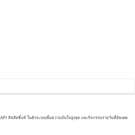
API ลิขสิทธิ์แท้ ในตัวระบบเพื่อความมั่นใจสูงสุด และกิจกรรมรายวันที่อัพเดต