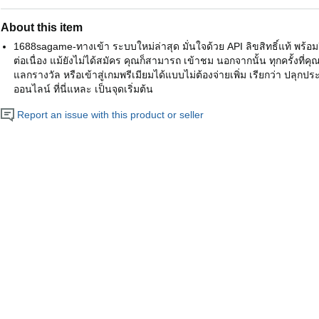
About this item
1688sagame-ทางเข้า ระบบใหม่ล่าสุด มั่นใจด้วย API ลิขสิทธิ์แท้ พร้อม
ต่อเนื่อง แม้ยังไม่ได้สมัคร คุณก็สามารถ เข้าชม นอกจากนั้น ทุกครั้งที่คุ
แลกรางวัล หรือเข้าสู่เกมพรีเมียมได้แบบไม่ต้องจ่ายเพิ่ม เรียกว่า ปลุ
ออนไลน์ ที่นี่แหละ เป็นจุดเริ่มต้น
Report an issue with this product or seller