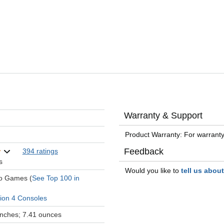
Warranty & Support
Product Warranty: For warranty
Feedback
394 ratings
s
Would you like to
tell us abou
eo Games (
See Top 100 in
tion 4 Consoles
 inches; 7.41 ounces