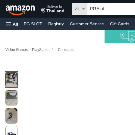
Deliver to
All
Thailand
PG SLOT
Registry
Customer Service
Gift Cards
All
›
›
Video Games
PlayStation 4
Consoles