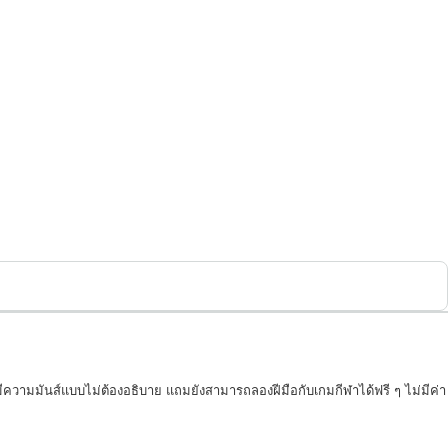
มีความมันส์แบบไม่ต้องอธิบาย แถมยังสามารถลองฝีมือกับเกมกีฬาได้ฟรี ๆ ไม่มีค่า