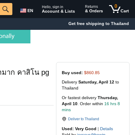
0
Returns
Hello, sign in
EN
& Orders
Cart
Account & Lists
Get free shipping to Thailand
ักมาก คาสิโน pg
Buy used:
$860.85
Delivery
Saturday, April 12
to
Thailand
Or fastest delivery
Thursday,
April 10
. Order within
16 hrs 8
mins
Deliver to
Thailand
Used: Very Good
|
Details
Sold by
jerseys4thewin