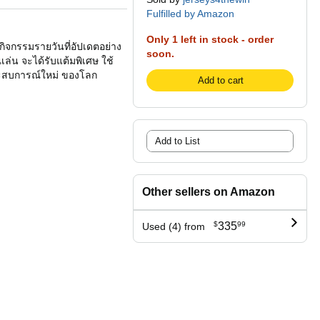
Fulfilled by Amazon
Only 1 left in stock - order
กิจกรรมรายวันที่อัปเดตอย่าง
soon.
ณเล่น จะได้รับแต้มพิเศษ ใช้
กประสบการณ์ใหม่ ของโลก
Add to cart
Add to List
Other sellers on Amazon
$
335
99
Used (4) from