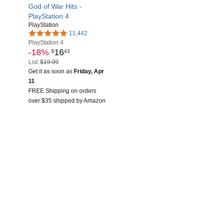
God of War Hits -
PlayStation 4
PlayStation
11,442
PlayStation 4
-18%
16
$
43
List:
$19.99
Get it as soon as
Friday, Apr
11
FREE Shipping on orders
over $35 shipped by Amazon