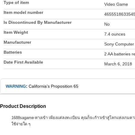
Type of item
Video Game
Item model number
465551863354
Is Discontinued By Manufacturer
No
Item Weight
7.4 ounces
Manufacturer
Sony Computer 
Batteries
2 AA batteries r
Date First Available
March 6, 2018
WARNING
:
California’s Proposition 65
Product Description
1688sagame-ทางเข้า เพียงแค่ลงทะเบียน คุณก็จะก้าวเข้าสู่โลกแห่งเกมคาส
ใช้จ่ายใด ๆ