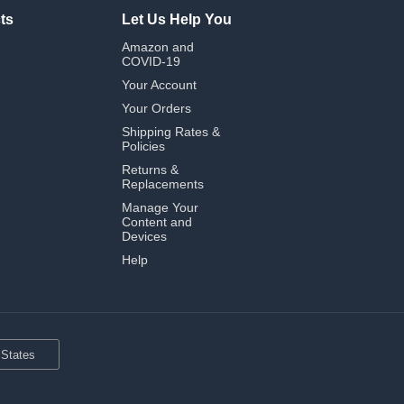
ts
Let Us Help You
Amazon and
COVID-19
Your Account
Your Orders
Shipping Rates &
Policies
Returns &
Replacements
Manage Your
Content and
Devices
Help
 States