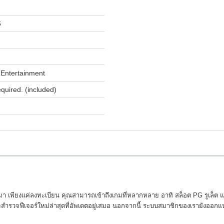
5
Entertainment
equired. (included)
 เพียงแค่ลงทะเบียน คุณสามารถเข้าถึงเกมที่หลากหลาย อาทิ สล็อต PG รูเล็ต แล
ะสำรวจฟีเจอร์ใหม่ล่าสุดที่อัพเดตอยู่เสมอ นอกจากนี้ ระบบสมาชิกของเรายังออกแบบ