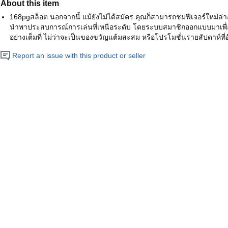
About this item
168pgสล็อต นอกจากนี้ แม้ยังไม่ได้สมัคร คุณก็สามารถชมฟีเจอร์ใหม่ล่
นำพาประสบการณ์การเล่นที่เหนือระดับ โดยระบบสมาชิกออกแบบมาเพื่อใ
อย่างเต็มที่ ไม่ว่าจะเป็นของขวัญแต้มสะสม หรือโปรโมชั่นรายสัปดาห์ที
Report an issue with this product or seller