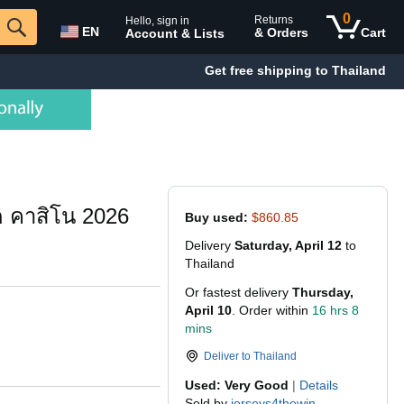
0
Returns
Hello, sign in
EN
& Orders
Cart
Account & Lists
Get free shipping to Thailand
ด คาสิโน 2026
Buy used:
$860.85
Delivery
Saturday, April 12
to
Thailand
Or fastest delivery
Thursday,
April 10
. Order within
16 hrs 8
mins
Deliver to
Thailand
Used: Very Good
|
Details
Sold by
jerseys4thewin