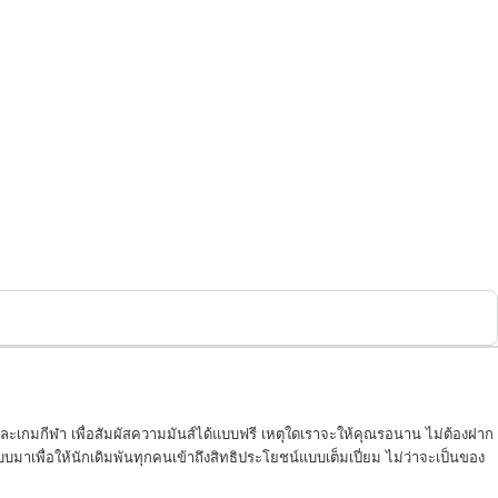
ะเกมกีฬา เพื่อสัมผัสความมันส์ได้แบบฟรี เหตุใดเราจะให้คุณรอนาน ไม่ต้องฝาก
มาเพื่อให้นักเดิมพันทุกคนเข้าถึงสิทธิประโยชน์แบบเต็มเปี่ยม ไม่ว่าจะเป็นของ