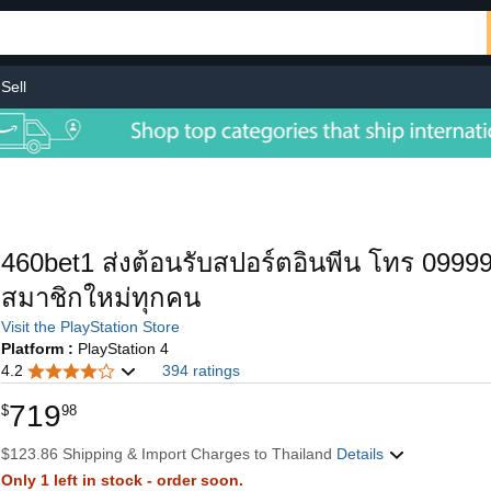
Sell
460bet1 ส่งต้อนรับสปอร์ตอินพีน โทร 0999
สมาชิกใหม่ทุกคน
Visit the PlayStation Store
Platform :
PlayStation 4
4.2
394 ratings
719
$
98
$123.86 Shipping & Import Charges to Thailand
Details
Only 1 left in stock - order soon.