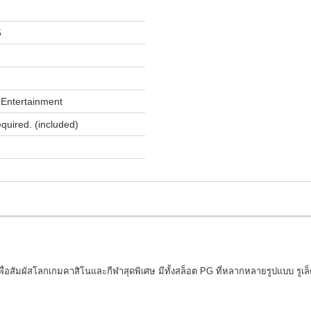
5
Entertainment
equired. (included)
พื่อสัมผัสโลกเกมคาสิโนและกีฬาสุดพิเศษ มีทั้งสล็อต PG ที่หลากหลายรูปแบบ รูเล็ตท