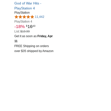
God of War Hits -
PlayStation 4
PlayStation
11,442
PlayStation 4
-18%
16
$
43
List:
$19.99
Get it as soon as
Friday, Apr
11
FREE Shipping on orders
over $35 shipped by Amazon