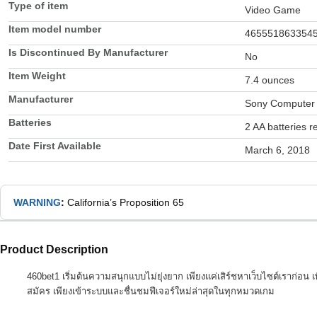
Type of item
Video Game
Item model number
465551863354
Is Discontinued By Manufacturer
No
Item Weight
7.4 ounces
Manufacturer
Sony Computer 
Batteries
2 AA batteries r
Date First Available
March 6, 2018
WARNING
:
California’s Proposition 65
Product Description
460bet1 เริ่มต้นความสนุกแบบไม่ยุ่งยาก เพียงแค่เสิร์ชหาเว็บไซต์เราก่อน เ
สมัคร เพียงเข้าระบบและชื่นชมฟีเจอร์ใหม่ล่าสุดในทุกหมวดเกม