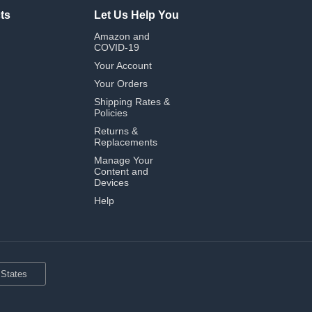
ts
Let Us Help You
Amazon and
COVID-19
Your Account
Your Orders
Shipping Rates &
Policies
Returns &
Replacements
Manage Your
Content and
Devices
Help
 States