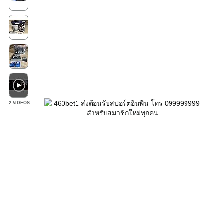
2 VIDEOS