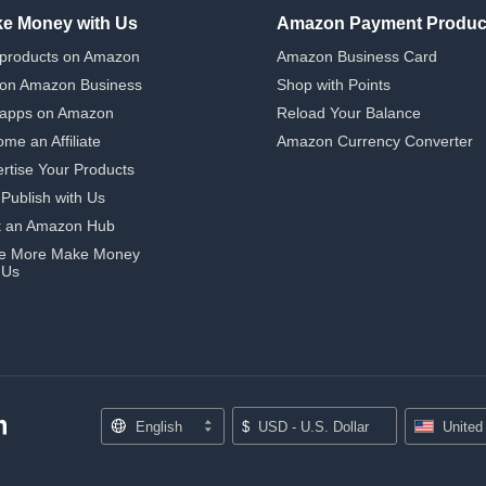
e Money with Us
Amazon Payment Produc
 products on Amazon
Amazon Business Card
 on Amazon Business
Shop with Points
 apps on Amazon
Reload Your Balance
me an Affiliate
Amazon Currency Converter
rtise Your Products
-Publish with Us
t an Amazon Hub
e More Make Money
 Us
English
$
USD - U.S. Dollar
United