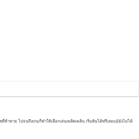
ี่ท้าทาย ไปจนถึงเกมกีฬาให้เลือกเล่นเพลิดเพลิน เริ่มต้นได้ฟรีเลยแม้ยังไม่ได้