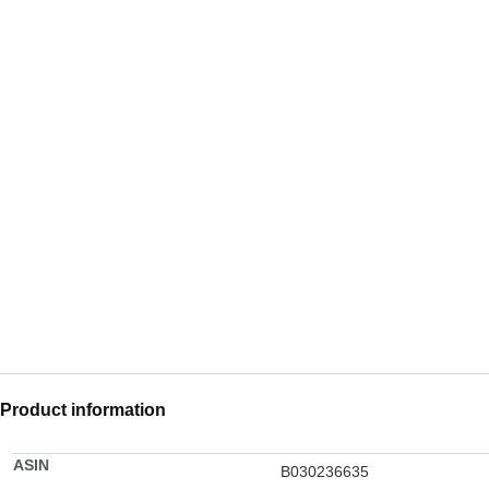
Product information
ASIN
B030236635