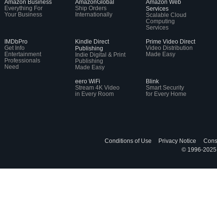
Amazon Business
AmazonGlobal
Amazon Web
Everything For
Ship Orders
Services
Your Business
Internationally
Scalable Cloud
Computing
Services
IMDbPro
Kindle Direct
Prime Video Direct
Get Info
Video Distribution
Publishing
Entertainment
Made Easy
Indie Digital & Print
Professionals
Publishing
Need
Made Easy
eero WiFi
Blink
Stream 4K Video
Smart Security
in Every Room
for Every Home
Conditions of Use
Privacy Notice
Cons
© 1996-2025, 