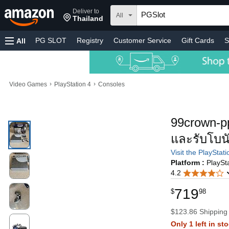
Deliver to
All
Thailand
PG SLOT
Registry
Customer Service
Gift Cards
S
All
›
›
Video Games
PlayStation 4
Consoles
99crown-p
และรับโบนั
Visit the PlayStat
Platform :
PlaySt
4.2
719
$
98
$123.86 Shipping
Only 1 left in st