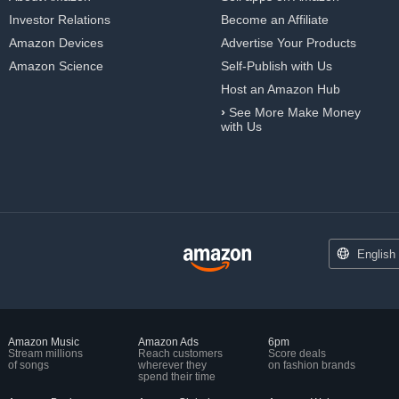
Investor Relations
Become an Affiliate
Amazon Devices
Advertise Your Products
Amazon Science
Self-Publish with Us
Host an Amazon Hub
›
See More Make Money
with Us
English
Amazon Music
Amazon Ads
6pm
Stream millions
Reach customers
Score deals
of songs
wherever they
on fashion brands
spend their time