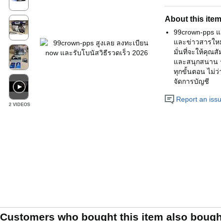
About this ite
99crown-pps แม
และข่าวสารใหม่ๆ
มั่นที่จะให้คุณ
และสนุกสนาน 
ทุกขั้นตอน ไม่
จัดการบัญชี
Report an issue
2 VIDEOS
Customers who bought this item also bough