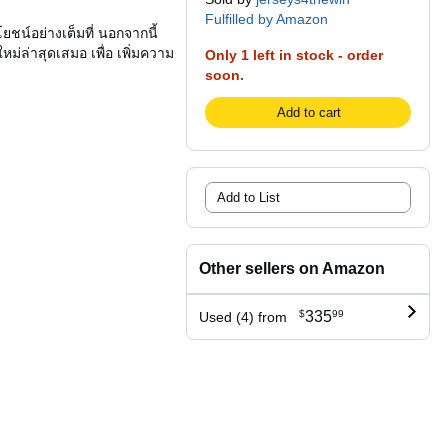
Fulfilled by Amazon
น์อย่างเต็มที่ นอกจากนี้
่ล่าสุดเสมอ เพื่อ เพิ่มความ
Only 1 left in stock - order
soon.
Add to cart
Add to List
Other sellers on Amazon
$
335
99
Used (4) from