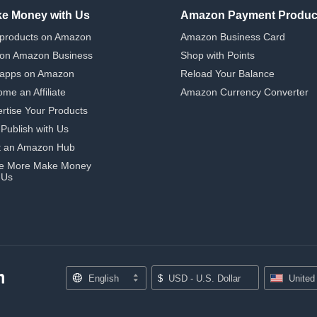
e Money with Us
Amazon Payment Produc
 products on Amazon
Amazon Business Card
 on Amazon Business
Shop with Points
 apps on Amazon
Reload Your Balance
me an Affiliate
Amazon Currency Converter
rtise Your Products
-Publish with Us
t an Amazon Hub
e More Make Money
 Us
English
$
USD - U.S. Dollar
United