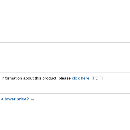
 information about this product, please
click here.
[PDF ]
t a lower price?