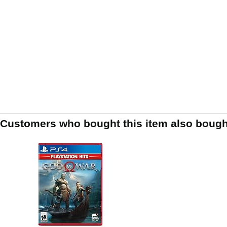
Customers who bought this item also bough