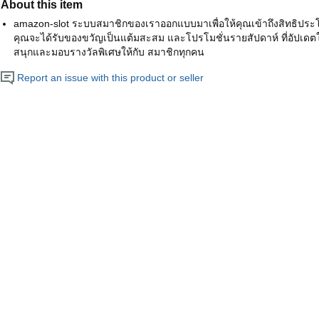
About this item
amazon-slot ระบบสมาชิกของเราออกแบบมาเพื่อให้คุณเข้าถึงสิทธิประโยช
คุณจะได้รับของขวัญเป็นแต้มสะสม และโปรโมชั่นรายสัปดาห์ ที่อัปเดตใหม
สนุกและมอบรางวัลพิเศษให้กับ สมาชิกทุกคน
Report an issue with this product or seller