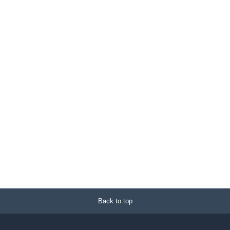
Back to top