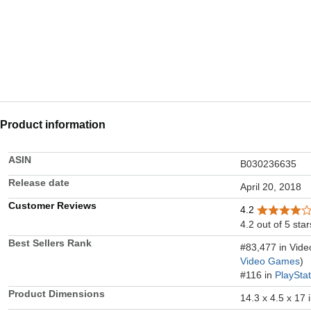
Product information
ASIN
B030236635
Release date
April 20, 2018
Customer Reviews
4.2
4.2 out of 5 star
Best Sellers Rank
#83,477 in Vid
Video Games
)
#116 in
PlaySta
Product Dimensions
14.3 x 4.5 x 17