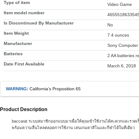
Type of item
Video Game
Item model number
465551863354
Is Discontinued By Manufacturer
No
Item Weight
7.4 ounces
Manufacturer
Sony Computer 
Batteries
2 AA batteries r
Date First Available
March 6, 2018
WARNING
:
California’s Proposition 65
Product Description
baccarat ระบบสมาชิกออกแบบมาเพื่อให้คุณเข้าใช้งานได้สะดวกและรวดเร็
พร้อมความลื่นไหลตลอดการใช้งาน เล่นเกมคาสิโนและกีฬาได้ในที่เดียว