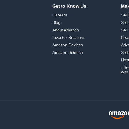
Get to Know Us
Mak
Careers
Sell
Blog
Sell
About Amazon
Sell
Investor Relations
Beco
Amazon Devices
Adve
Amazon Science
Self
Hos
›
Se
with