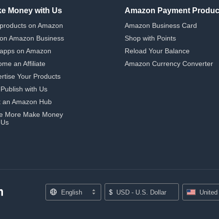
e Money with Us
Amazon Payment Produc
 products on Amazon
Amazon Business Card
 on Amazon Business
Shop with Points
 apps on Amazon
Reload Your Balance
me an Affiliate
Amazon Currency Converter
rtise Your Products
-Publish with Us
t an Amazon Hub
e More Make Money
 Us
English
$
USD - U.S. Dollar
United