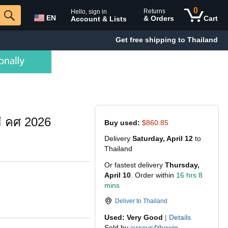
0
Returns
Hello, sign in
EN
& Orders
Cart
Account & Lists
Get free shipping to Thailand
่ คศ 2026
Buy used:
$860.85
Delivery
Saturday, April 12
to
Thailand
Or fastest delivery
Thursday,
April 10
. Order within
16 hrs 8
mins
Deliver to
Thailand
Used: Very Good
|
Details
Sold by
jerseys4thewin