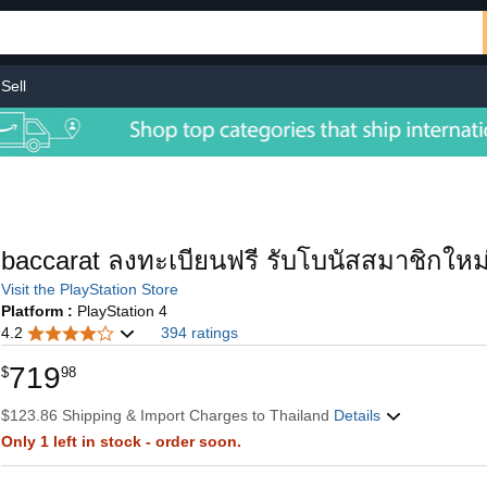
Sell
baccarat ลงทะเบียนฟรี รับโบนัสสมาชิกใหม
Visit the PlayStation Store
Platform :
PlayStation 4
4.2
394 ratings
719
$
98
$123.86 Shipping & Import Charges to Thailand
Details
Only 1 left in stock - order soon.