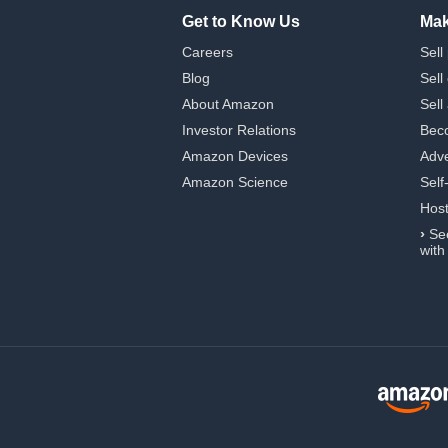
Get to Know Us
Mak
Careers
Sell
Blog
Sell
About Amazon
Sell
Investor Relations
Beco
Amazon Devices
Adve
Amazon Science
Self
Hos
›
Se
with