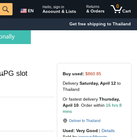
0
Returns
Hello, sign in
EN
& Orders
Cart
Account & Lists
Get free shipping to Thailand
ันPG slot
Buy used:
$860.85
Delivery
Saturday, April 12
to
Thailand
Or fastest delivery
Thursday,
April 10
. Order within
16 hrs 8
mins
Deliver to
Thailand
Used: Very Good
|
Details
Sold by
jerseys4thewin