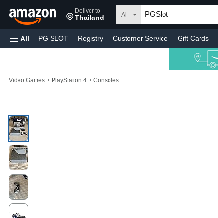
Deliver to
All
Thailand
PG SLOT
Registry
Customer Service
Gift Cards
All
›
›
Video Games
PlayStation 4
Consoles