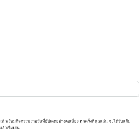
พร้อมกิจกรรมรายวันที่อัปเดตอย่างต่อเนื่อง ทุกครั้งที่คุณเล่น จะได้รับแต้ม
ล้วเริ่มเล่น