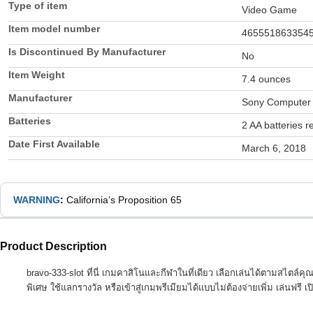
Type of item
Video Game
Item model number
465551863354
Is Discontinued By Manufacturer
No
Item Weight
7.4 ounces
Manufacturer
Sony Computer 
Batteries
2 AA batteries r
Date First Available
March 6, 2018
WARNING
:
California’s Proposition 65
Product Description
bravo-333-slot ที่นี่ เกมคาสิโนและกีฬาในที่เดียว เลือกเล่นได้ตามสไตล์ค
พิเศษ ใช้แลกรางวัล หรือเข้าสู่เกมพรีเมียมได้แบบไม่ต้องจ่ายเพิ่ม เล่นฟรี 