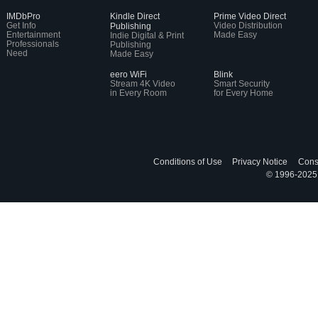
IMDbPro
Kindle Direct
Prime Video Direct
Get Info
Video Distribution
Publishing
Entertainment
Made Easy
Indie Digital & Print
Professionals
Publishing
Need
Made Easy
eero WiFi
Blink
Stream 4K Video
Smart Security
in Every Room
for Every Home
Conditions of Use
Privacy Notice
Cons
© 1996-2025, 