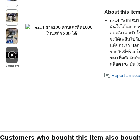
About this ite
ezc4 ระบบสมาชิ
มั่นใจได้เลยว
สุดเจ๋ง และรับโ
จะได้เพลินไปกับ
แท้ของเรา ปลอด
รายวันที่พร้อมให
ชม เพื่อสัมผัสก
สล็อต PG มั่นใ
2 VIDEOS
Report an issue
Customers who bought this item also bough