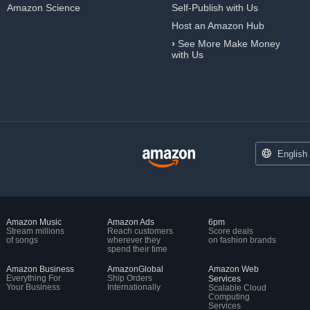
Amazon Science
Self-Publish with Us
Host an Amazon Hub
›
See More Make Money
with Us
English
Amazon Music
Amazon Ads
6pm
Stream millions
Reach customers
Score deals
of songs
wherever they
on fashion brands
spend their time
Amazon Business
AmazonGlobal
Amazon Web
Everything For
Ship Orders
Services
Your Business
Internationally
Scalable Cloud
Computing
Services