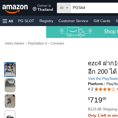
Deliver to
All
Thailand
PG SLOT
Registry
Customer Service
Gift Cards
S
All
›
›
Video Games
PlayStation 4
Consoles
ezc4 ฝาก1
อีก 200 ได้
Visit the PlayStat
Platform :
PlaySt
4.2
719
$
98
$123.86 Shipping
Only 1 left in st