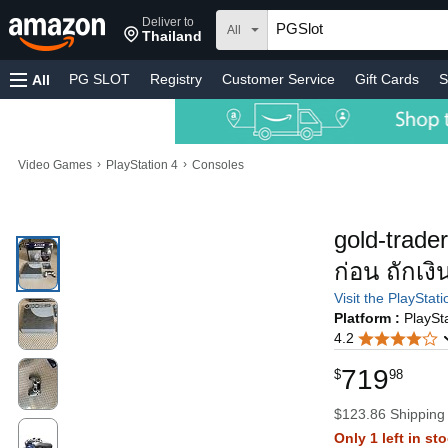
Deliver to
All
Thailand
PG SLOT
Registry
Customer Service
Gift Cards
S
All
›
›
Video Games
PlayStation 4
Consoles
gold-trade
ก่อน ถักเงิ
Visit the PlayStat
Platform :
PlaySt
4.2
719
$
98
$123.86 Shipping
Only 1 left in st