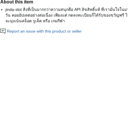
About this item
jinda-slot สิ่งที่เป็นมากกว่าความสนุกคือ API ลิขสิทธิ์แท้ ที่เรามั่นใจ
วัน คอยอัปเดตอย่างต่อเนื่อง เพียงแต่ กดลงทะเบียนก็ได้รับของขวัญฟรี
จะมุ่งเน้นสล็อต รูเล็ต หรือ เกมกีฬา
Report an issue with this product or seller