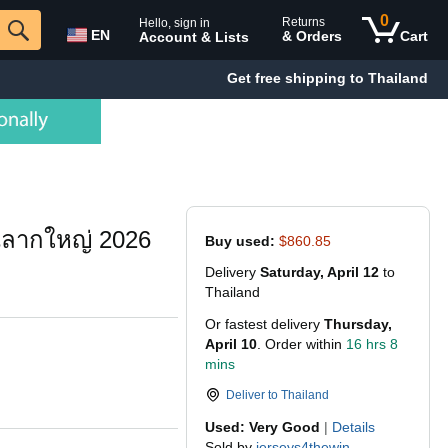
0
Returns
Hello, sign in
EN
& Orders
Cart
Account & Lists
Get free shipping to Thailand
บฉลากใหญ่ 2026
Buy used:
$860.85
Delivery
Saturday, April 12
to
Thailand
Or fastest delivery
Thursday,
April 10
. Order within
16 hrs 8
mins
Deliver to
Thailand
Used: Very Good
|
Details
Sold by
jerseys4thewin