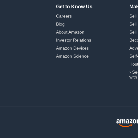
Get to Know Us
Mak
Careers
Sell
Blog
Sell
About Amazon
Sell
Investor Relations
Beco
Amazon Devices
Adve
Amazon Science
Self
Hos
›
Se
with