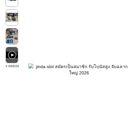
2 VIDEOS