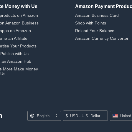
e Money with Us
Amazon Payment Produc
 products on Amazon
Amazon Business Card
 on Amazon Business
Shop with Points
 apps on Amazon
Reload Your Balance
me an Affiliate
Amazon Currency Converter
rtise Your Products
-Publish with Us
t an Amazon Hub
e More Make Money
 Us
English
$
USD - U.S. Dollar
United