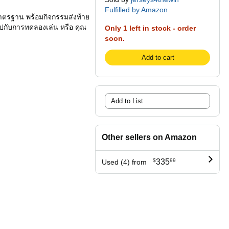
Fulfilled by Amazon
ในมาตรฐาน พร้อมกิจกรรมส่งท้าย
 ไปกับการทดลองเล่น หรือ คุณ
Only 1 left in stock - order
soon.
Add to cart
Add to List
Other sellers on Amazon
$
335
99
Used (4) from