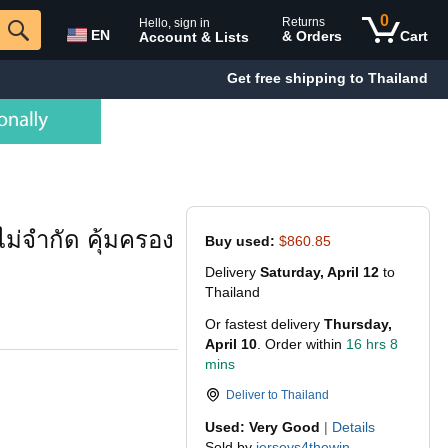
0
Returns
Hello, sign in
EN
& Orders
Cart
Account & Lists
Get free shipping to Thailand
ม่จำกัด คุ้มครอง
Buy used:
$860.85
Delivery
Saturday, April 12
to
Thailand
Or fastest delivery
Thursday,
April 10
. Order within
16 hrs 8
mins
Deliver to
Thailand
Used: Very Good
|
Details
Sold by
jerseys4thewin