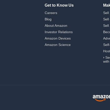
Get to Know Us
Mak
Careers
Sell
Blog
Sell
About Amazon
Sell
Investor Relations
Beco
Amazon Devices
Adve
Amazon Science
Self
Hos
›
Se
with