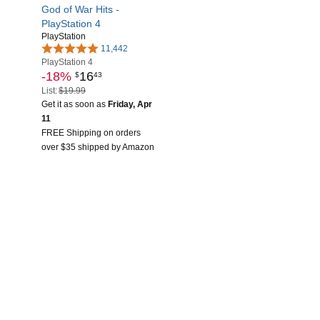
God of War Hits -
PlayStation 4
PlayStation
11,442
PlayStation 4
-18%
16
$
43
List:
$19.99
Get it as soon as
Friday, Apr
11
FREE Shipping on orders
over $35 shipped by Amazon