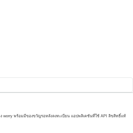
อง worry พร้อมมีของขวัญรอหลังลงทะเบียน แอปพลิเคชันที่ใช้ API ลิขสิทธิ์แท้