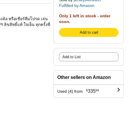
Fulfilled by Amazon
Only 1 left in stock - order
งล้อ หรือเชียร์ทีมโปรด เล่น
soon.
สิทธิ์แท้ ใจเย็น ทุกครั้งที่
Add to cart
Add to List
Other sellers on Amazon
$
335
99
Used (4) from