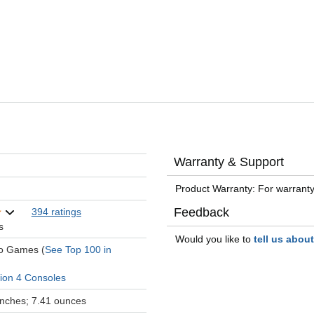
Warranty & Support
Product Warranty: For warranty
Feedback
394 ratings
s
Would you like to
tell us abou
eo Games (
See Top 100 in
tion 4 Consoles
 inches; 7.41 ounces