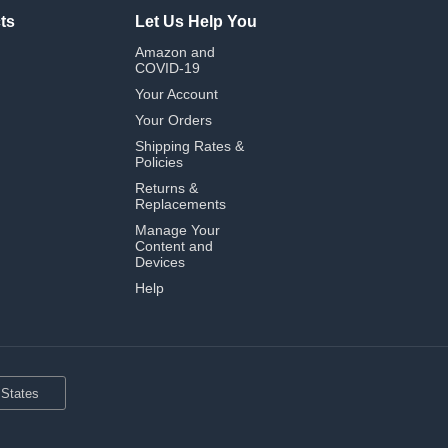
ts
Let Us Help You
Amazon and
COVID-19
Your Account
Your Orders
Shipping Rates &
Policies
Returns &
Replacements
Manage Your
Content and
Devices
Help
 States