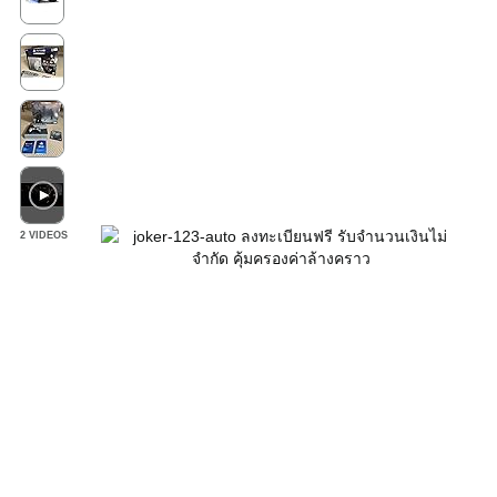
2 VIDEOS