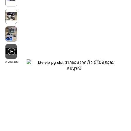
2 VIDEOS