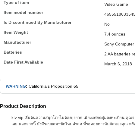
Type of item
Video Game
Item model number
465551863354
Is Discontinued By Manufacturer
No
Item Weight
7.4 ounces
Manufacturer
Sony Computer 
Batteries
2 AA batteries r
Date First Available
March 6, 2018
WARNING
:
California’s Proposition 65
Product Description
ktv-vip เริ่มต้นความสนุกโดยไม่ต้องยุ่งยาก เพียงแค่กดปุ่มลงทะเบียน คุณ
เลย นอกจากนี้ ยังมีระบบสมาชิกใหม่ล่าสุด ที่รอคอยการสัมผัสของคุณ พ