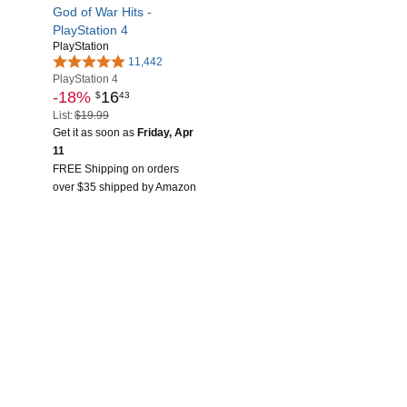
God of War Hits -
PlayStation 4
PlayStation
11,442
PlayStation 4
-18%
16
$
43
List:
$19.99
Get it as soon as
Friday, Apr
11
FREE Shipping on orders
over $35 shipped by Amazon