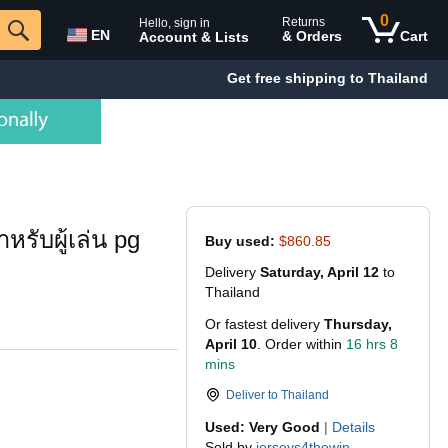
0
Returns
Hello, sign in
EN
& Orders
Cart
Account & Lists
Get free shipping to Thailand
รับผู้เล่น pg
Buy used:
$860.85
Delivery
Saturday, April 12
to
Thailand
Or fastest delivery
Thursday,
April 10
. Order within
16 hrs 8
mins
Deliver to
Thailand
Used: Very Good
|
Details
Sold by
jerseys4thewin