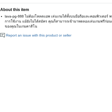
About this item
lava-pg-888 ไม่ต้องโหลดแอพ เล่นเกมได้ทั้งบนมือถือและคอมพิวเตอร์ 
การใช้งาน แม้ยังไม่ได้สมัคร คุณก็สามารถเข้ามาทดลองเล่นเกมฟรีก่อน
ของคุณในเกมคาสิโน
Report an issue with this product or seller