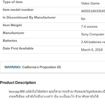
Type of item
Video Game
Item model number
465551863354
Is Discontinued By Manufacturer
No
Item Weight
7.4 ounces
Manufacturer
Sony Computer 
Batteries
2 AA batteries r
Date First Available
March 6, 2018
WARNING
:
California’s Proposition 65
Product Description
lava-pg-888 แม้ยังไม่ได้สมัคร คุณก็สามารถเข้ามารับของขวัญหลังลงทะเบียนได
เกมพรีเมียม แล้วยังไม่มีเบาะแสว่า นั่น จะเป็นอะไร อ้ามาค้นหามันได้