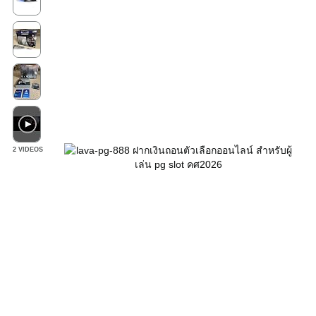
2 VIDEOS