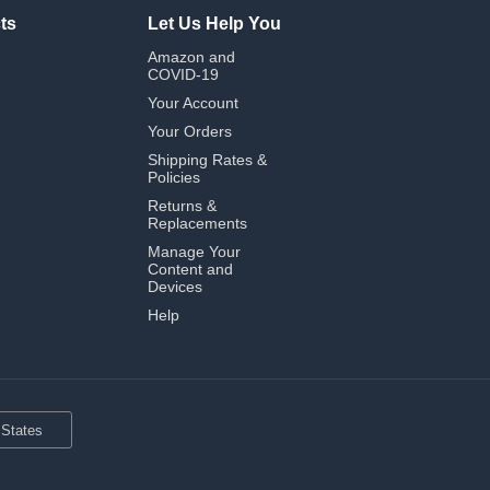
ts
Let Us Help You
Amazon and
COVID-19
Your Account
Your Orders
Shipping Rates &
Policies
Returns &
Replacements
Manage Your
Content and
Devices
Help
 States