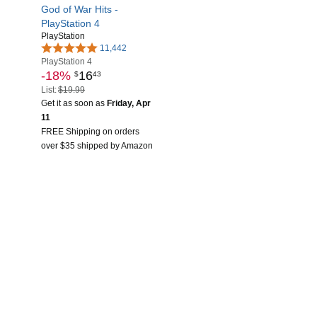
God of War Hits -
PlayStation 4
PlayStation
11,442
PlayStation 4
-18%
16
$
43
List:
$19.99
Get it as soon as
Friday, Apr
11
FREE Shipping on orders
over $35 shipped by Amazon