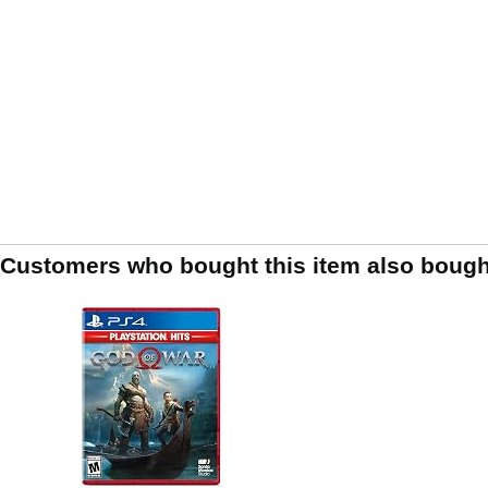
Customers who bought this item also bough