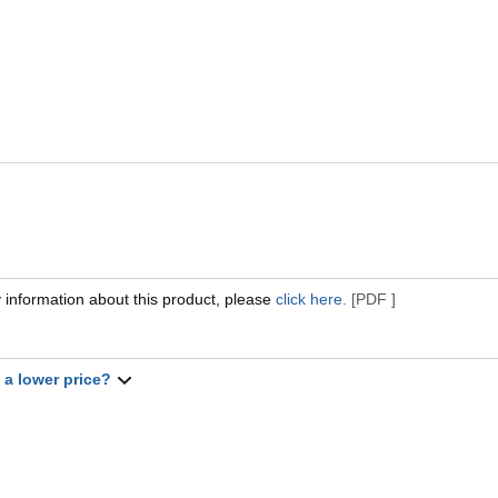
 information about this product, please
click here.
[PDF ]
t a lower price?