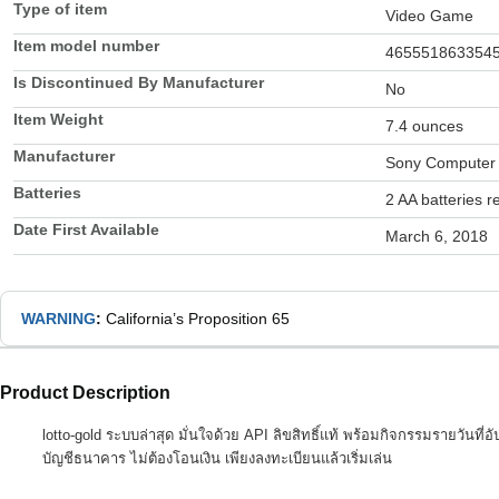
Type of item
Video Game
Item model number
465551863354
Is Discontinued By Manufacturer
No
Item Weight
7.4 ounces
Manufacturer
Sony Computer 
Batteries
2 AA batteries r
Date First Available
March 6, 2018
WARNING
:
California’s Proposition 65
Product Description
lotto-gold ระบบล่าสุด มั่นใจด้วย API ลิขสิทธิ์แท้ พร้อมกิจกรรมรายวันที่อั
บัญชีธนาคาร ไม่ต้องโอนเงิน เพียงลงทะเบียนแล้วเริ่มเล่น