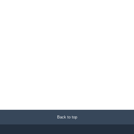
Back to top