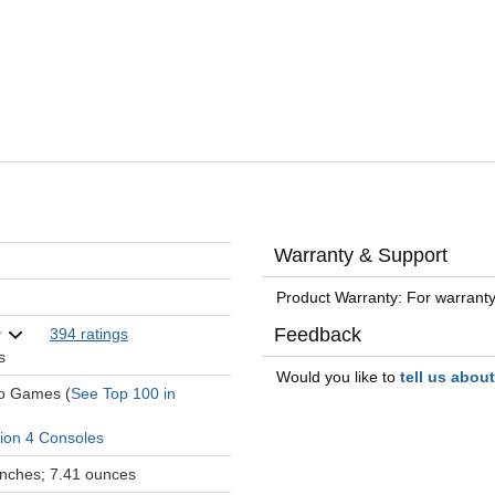
Warranty & Support
Product Warranty: For warranty
Feedback
394 ratings
s
Would you like to
tell us abou
eo Games (
See Top 100 in
tion 4 Consoles
 inches; 7.41 ounces