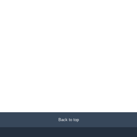
Back to top