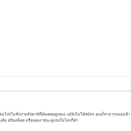
อมโปรโมชั่นรายสัปดาห์ที่อัพเดตอยู่เสมอ แม้ยังไม่ได้สมัคร คุณก็สามารถมองเข้า
วงล้อ สปินสล็อต หรือทดเอาชนะคู่แข่งในโลกกีฬา