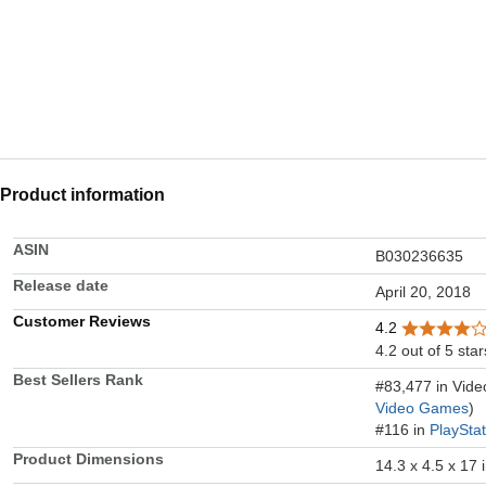
Product information
ASIN
B030236635
Release date
April 20, 2018
Customer Reviews
4.2
4.2 out of 5 star
Best Sellers Rank
#83,477 in Vid
Video Games
)
#116 in
PlaySta
Product Dimensions
14.3 x 4.5 x 17