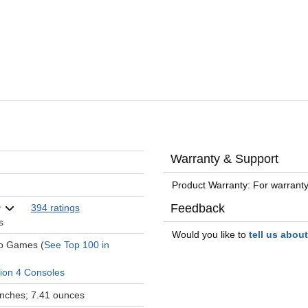
Warranty & Support
Product Warranty: For warranty
Feedback
394 ratings
s
Would you like to
tell us abou
eo Games (
See Top 100 in
tion 4 Consoles
 inches; 7.41 ounces