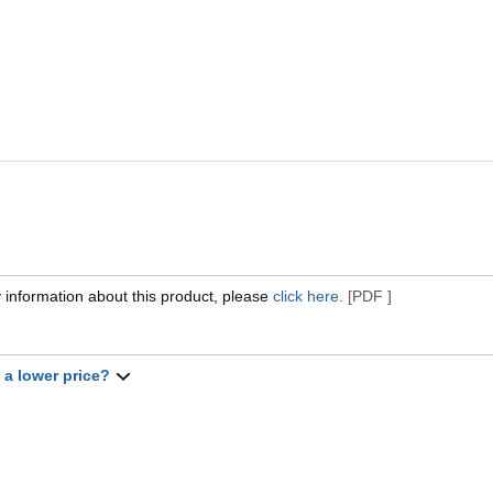
 information about this product, please
click here.
[PDF ]
t a lower price?