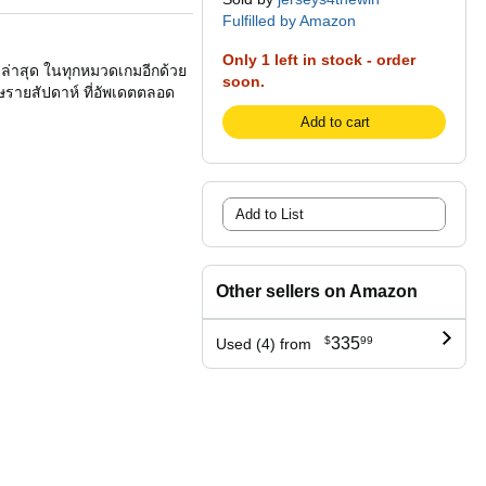
Fulfilled by Amazon
Only 1 left in stock - order
่ล่าสุด ในทุกหมวดเกมอีกด้วย
soon.
ายสัปดาห์ ที่อัพเดตตลอด
Add to cart
Add to List
Other sellers on Amazon
$
335
99
Used (4) from