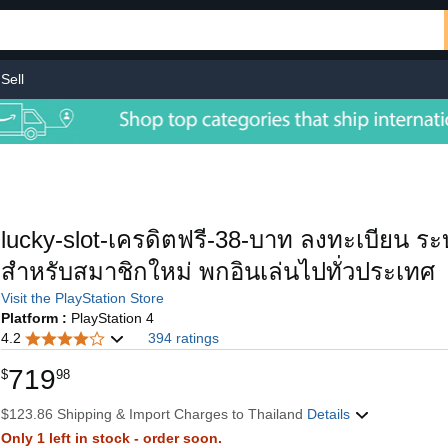
Sell
lucky-slot-เครดิตฟรี-38-บาท ลงทะเบียน ระบ
สำหรับสมาชิกใหม่ พกอินเล่นไปทั่วประเทศ
Visit the PlayStation Store
Platform :
PlayStation 4
4.2
394 ratings
719
$
98
$123.86 Shipping & Import Charges to Thailand
Details
Only 1 left in stock - order soon.