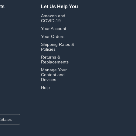
ts
Let Us Help You
Amazon and
COVID-19
Your Account
Your Orders
Shipping Rates &
Policies
Returns &
Replacements
Manage Your
Content and
Devices
Help
 States