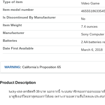
Type of item
Video Game
Item model number
465551863354
Is Discontinued By Manufacturer
No
Item Weight
7.4 ounces
Manufacturer
Sony Computer 
Batteries
2 AA batteries r
Date First Available
March 6, 2018
WARNING
:
California’s Proposition 65
Product Description
lucky-slot-เครดิตฟรี-38-บาท นอกจากนี้ ระบบสมาชิกของเราออกแบบมาเพื่อใ
มาดูฟีเจอร์ใหม่ล่าสุดของเราได้เลย เพราะเรามองความลื่นไหลและประสบการ