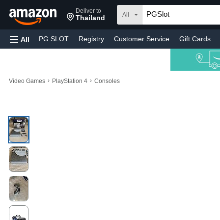
Deliver to
All
Thailand
PG SLOT
Registry
Customer Service
Gift Cards
All
›
›
Video Games
PlayStation 4
Consoles