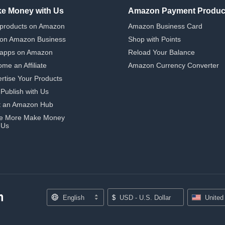
e Money with Us
Amazon Payment Produc
 products on Amazon
Amazon Business Card
 on Amazon Business
Shop with Points
 apps on Amazon
Reload Your Balance
me an Affiliate
Amazon Currency Converter
rtise Your Products
-Publish with Us
t an Amazon Hub
e More Make Money
 Us
English
$
USD - U.S. Dollar
United