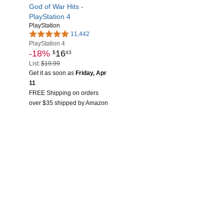
God of War Hits -
PlayStation 4
PlayStation
11,442
PlayStation 4
-18%
16
$
43
List:
$19.99
Get it as soon as
Friday, Apr
11
FREE Shipping on orders
over $35 shipped by Amazon