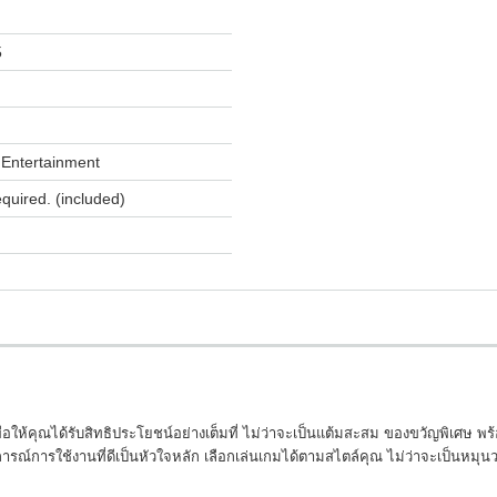
5
Entertainment
equired. (included)
ห้คุณได้รับสิทธิประโยชน์อย่างเต็มที่ ไม่ว่าจะเป็นแต้มสะสม ของขวัญพิเศษ พร้
ณ์การใช้งานที่ดีเป็นหัวใจหลัก เลือกเล่นเกมได้ตามสไตล์คุณ ไม่ว่าจะเป็นหมุน