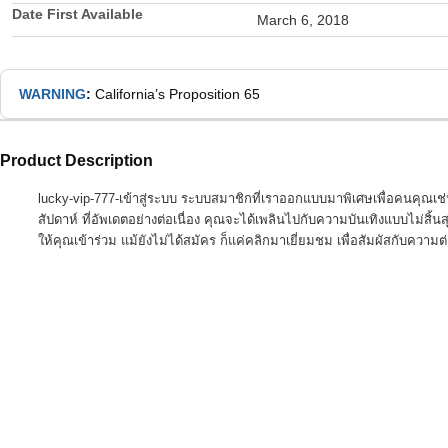
Date First Available
March 6, 2018
WARNING
:
California’s Proposition 65
Product Description
lucky-vip-777-เข้าสู่ระบบ ระบบสมาชิกที่เราออกแบบมาพิเศษเพื่อคนคุณเ
สัปดาห์ ที่อัพเดตอย่างต่อเนื่อง คุณจะได้เพลินไปกับความบันเทิงแบบไม่สิ้
ให้คุณเข้าร่วม แม้ยังไม่ได้สมัคร ก็แค่คลิกมาเยี่ยมชม เพื่อสัมผัสกับควา