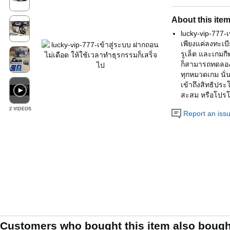
About this ite
lucky-vip-777-เ
เพียงแค่ลงทะเบ
รูเล็ต และเกมกี
ก็สามารถทดลองเ
ทุกหมวดเกม นั่
เข้าถึงสิทธิประ
สะสม หรือโปรโม
2 VIDEOS
Report an issue
Customers who bought this item also bough