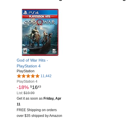
God of War Hits -
PlayStation 4
PlayStation
11,442
PlayStation 4
-18%
16
$
43
List:
$19.99
Get it as soon as
Friday, Apr
11
FREE Shipping on orders
over $35 shipped by Amazon