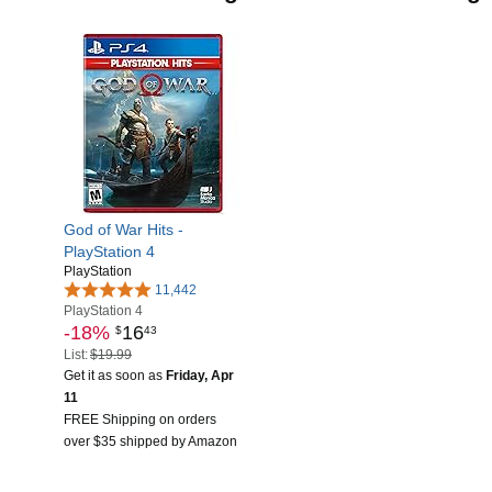
God of War Hits -
PlayStation 4
PlayStation
11,442
PlayStation 4
-18%
16
$
43
List:
$19.99
Get it as soon as
Friday, Apr
11
FREE Shipping on orders
over $35 shipped by Amazon