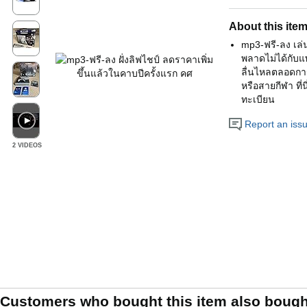
About this ite
mp3-ฟรี-ลง เล่
พลาดไม่ได้กับแ
ลื่นไหลตลอดกา
หรือสายกีฬา ที่
ทะเบียน
Report an issue
2 VIDEOS
Customers who bought this item also bough