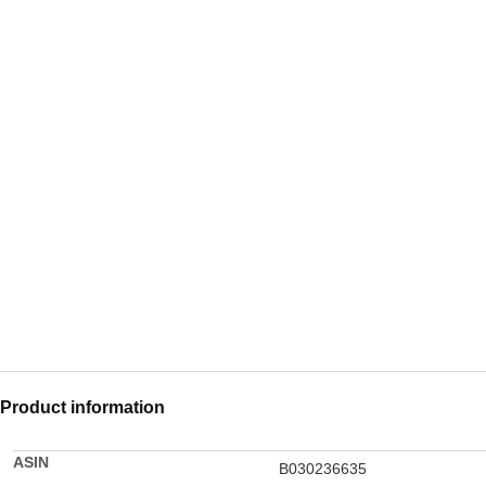
Product information
ASIN
B030236635