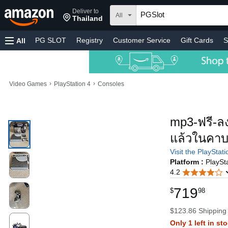
Deliver to
All
Thailand
PG SLOT
Registry
Customer Service
Gift Cards
S
All
›
›
Video Games
PlayStation 4
Consoles
mp3-ฟรี-ลง 
แล้วในคาบ
Visit the PlayStat
Platform :
PlaySt
4.2
719
$
98
$123.86 Shipping
Only 1 left in st