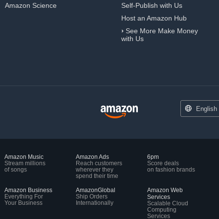
Amazon Science
Self-Publish with Us
Host an Amazon Hub
›
See More Make Money
with Us
English
Amazon Music
Amazon Ads
6pm
Stream millions
Reach customers
Score deals
of songs
wherever they
on fashion brands
spend their time
Amazon Business
AmazonGlobal
Amazon Web
Everything For
Ship Orders
Services
Your Business
Internationally
Scalable Cloud
Computing
Services