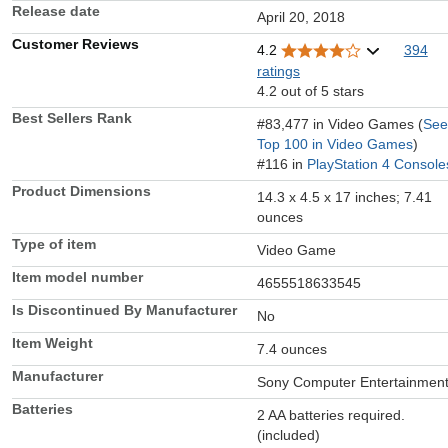
Release date
April 20, 2018
Customer Reviews
4.2
394
ratings
4.2 out of 5 stars
Best Sellers Rank
#83,477 in Video Games (
See
Top 100 in Video Games
)
#116 in
PlayStation 4 Console
Product Dimensions
14.3 x 4.5 x 17 inches; 7.41
ounces
Type of item
Video Game
Item model number
4655518633545
Is Discontinued By Manufacturer
No
Item Weight
7.4 ounces
Manufacturer
Sony Computer Entertainmen
Batteries
2 AA batteries required.
(included)