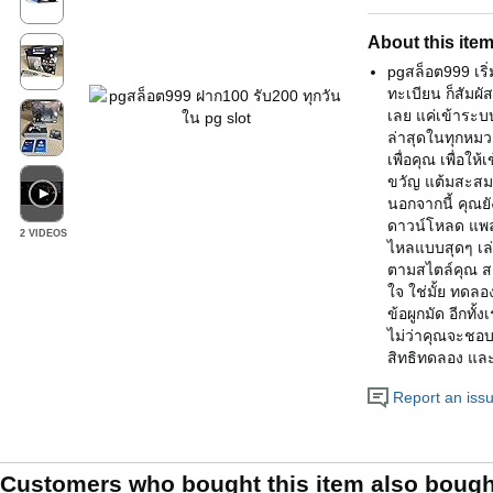
About this ite
pgสล็อต999 เริ
ทะเบียน ก็สัมผั
เลย แค่เข้าระบ
ล่าสุดในทุกหม
เพื่อคุณ เพื่อให
ขวัญ แต้มสะสม 
นอกจากนี้ คุณยั
ดาวน์โหลด แพลต
2 VIDEOS
ไหลแบบสุดๆ เล่
ตามสไตล์คุณ ส
ใจ ใช่มั้ย ทดลอง
ข้อผูกมัด อีกทั้
ไม่ว่าคุณจะชอบเ
สิทธิทดลอง แล
Report an issue
Customers who bought this item also bough