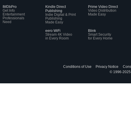
IMDbPro
Kindle Direct
Prime Video Direct
Get Info
Video Distribution
Publishing
Entertainment
Made Easy
Indie Digital & Print
Professionals
Publishing
Need
Made Easy
eero WiFi
Blink
Stream 4K Video
Smart Security
in Every Room
for Every Home
Conditions of Use
Privacy Notice
Cons
© 1996-2025, 