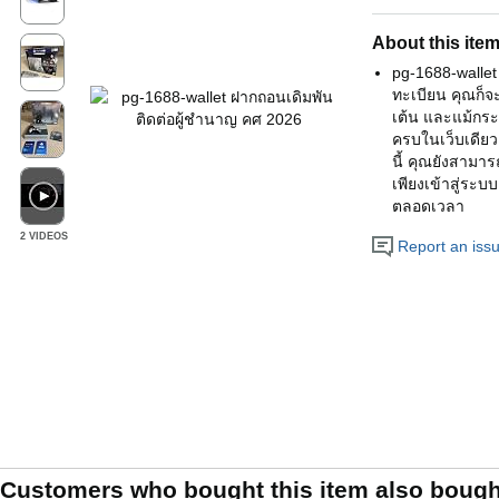
About this ite
pg-1688-wallet 
ทะเบียน คุณก็จ
เต้น และแม้กระท
ครบในเว็บเดียว
นี้ คุณยังสามา
เพียงเข้าสู่ระบบ 
ตลอดเวลา
2 VIDEOS
Report an issue
Customers who bought this item also bough