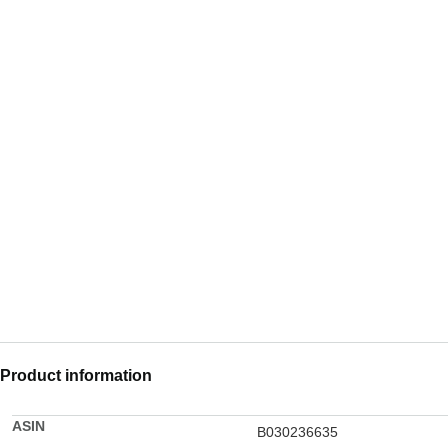
Product information
ASIN
B030236635