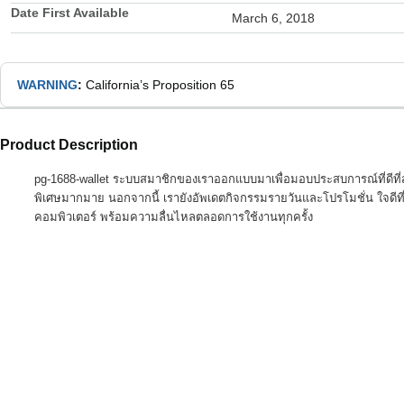
Date First Available
March 6, 2018
WARNING
:
California’s Proposition 65
Product Description
pg-1688-wallet ระบบสมาชิกของเราออกแบบมาเพื่อมอบประสบการณ์ที่ดีที่สุ
พิเศษมากมาย นอกจากนี้ เรายังอัพเดตกิจกรรมรายวันและโปรโมชั่น ใจดีที
คอมพิวเตอร์ พร้อมความลื่นไหลตลอดการใช้งานทุกครั้ง