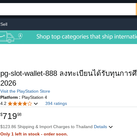
Sell
pg-slot-wallet-888 ลงทะเบียนได้รับทุนการ
2026
Visit the PlayStation Store
Platform :
PlayStation 4
4.2
394 ratings
719
$
98
$123.86 Shipping & Import Charges to Thailand
Details
Only 1 left in stock - order soon.