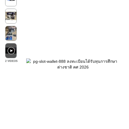
2 VIDEOS