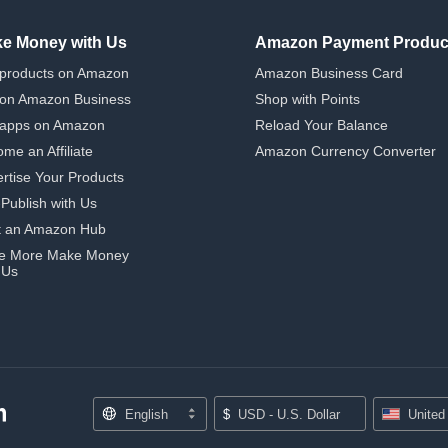
e Money with Us
Amazon Payment Produc
 products on Amazon
Amazon Business Card
 on Amazon Business
Shop with Points
 apps on Amazon
Reload Your Balance
me an Affiliate
Amazon Currency Converter
rtise Your Products
-Publish with Us
t an Amazon Hub
e More Make Money
 Us
English
$
USD - U.S. Dollar
United