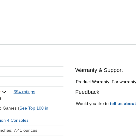
Warranty & Support
Product Warranty: For warranty
Feedback
394 ratings
s
Would you like to
tell us abou
eo Games (
See Top 100 in
tion 4 Consoles
 inches; 7.41 ounces