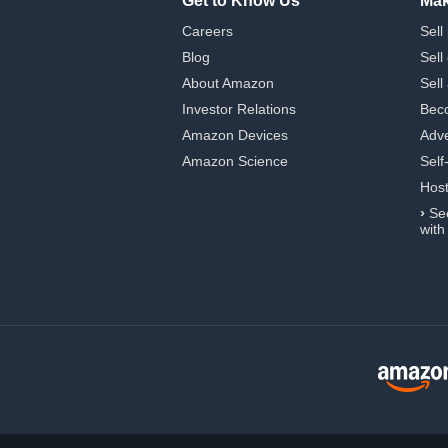
Get to Know Us
Mak
Careers
Sell
Blog
Sell
About Amazon
Sell
Investor Relations
Beco
Amazon Devices
Adve
Amazon Science
Self
Hos
›
Se
with