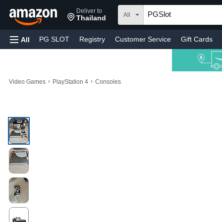
Deliver to
All
Thailand
PG SLOT
Registry
Customer Service
Gift Cards
All
›
›
Video Games
PlayStation 4
Consoles