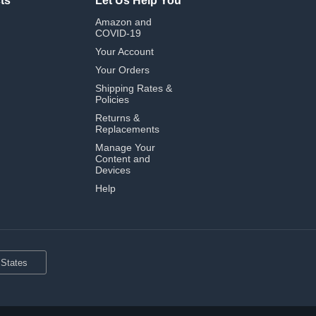
ts
Let Us Help You
Amazon and
COVID-19
Your Account
Your Orders
Shipping Rates &
Policies
Returns &
Replacements
Manage Your
Content and
Devices
Help
 States