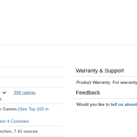
Warranty & Support
Product Warranty: For warranty
Feedback
394 ratings
s
Would you like to
tell us abou
eo Games (
See Top 100 in
tion 4 Consoles
 inches; 7.41 ounces