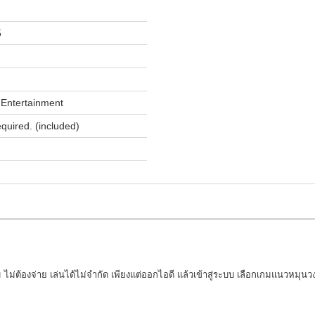
5
Entertainment
equired. (included)
 ไม่ต้องจ่าย เล่นได้ไม่จำกัด เพียงแต่ออกไอดี แล้วเข้าสู่ระบบ เลือกเกมแนวหมุนว