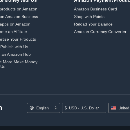
e Money with Us
Amazon Payment Produc
 products on Amazon
Amazon Business Card
 on Amazon Business
Shop with Points
 apps on Amazon
Reload Your Balance
me an Affiliate
Amazon Currency Converter
rtise Your Products
-Publish with Us
t an Amazon Hub
e More Make Money
 Us
English
$
USD - U.S. Dollar
United