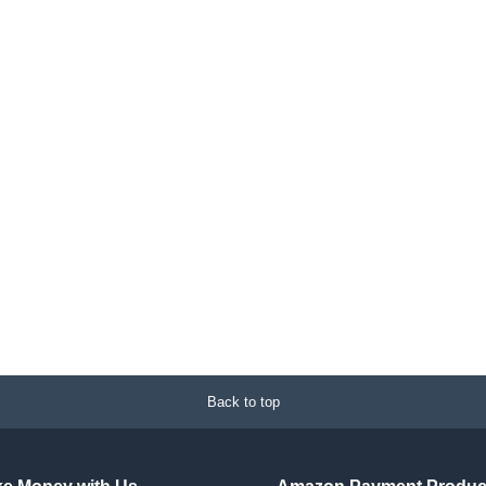
Back to top