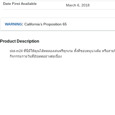
Date First Available
March 6, 2018
WARNING
:
California’s Proposition 65
Product Description
slot-m24 ที่นี่มีให้คุณได้ทดลองเล่นฟรีทุกเกม ทั้งที่ชอบหมุนวงล้อ หรือสา
กิจกรรมรายวันที่อัปเดตอย่างต่อเนื่อง