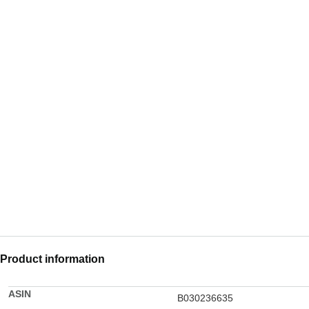
Product information
ASIN
B030236635