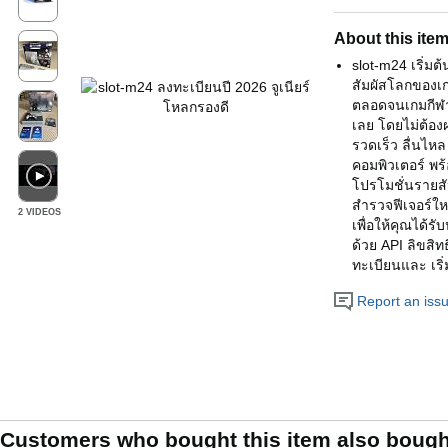
About this ite
slot-m24 เริ่ม
สัมผัสโลกของเก
ตลอดจนเกมกีฬา
เลย โดยไม่ต้อง
รวดเร็ว ลื่นไ
คอมพิวเตอร์ พร
โปรโมชั่นรายสั
สำรวจฟีเจอร์ให
2 VIDEOS
เพื่อให้คุณได้ร
ด้วย API ลิขสิท
ทะเบียนและ เริ่ม
Report an issue
Customers who bought this item also bough