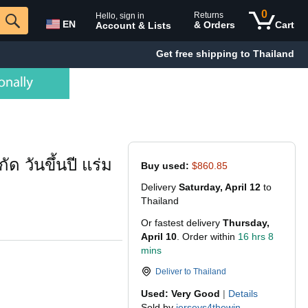
0
Returns
Hello, sign in
EN
& Orders
Cart
Account & Lists
Get free shipping to Thailand
ด วันขึ้นปี แร่ม
Buy used:
$860.85
Delivery
Saturday, April 12
to
Thailand
Or fastest delivery
Thursday,
April 10
. Order within
16 hrs 8
mins
Deliver to
Thailand
Used: Very Good
|
Details
Sold by
jerseys4thewin