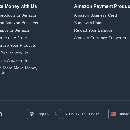
e Money with Us
Amazon Payment Produc
 products on Amazon
Amazon Business Card
 on Amazon Business
Shop with Points
 apps on Amazon
Reload Your Balance
me an Affiliate
Amazon Currency Converter
rtise Your Products
-Publish with Us
t an Amazon Hub
e More Make Money
 Us
English
$
USD - U.S. Dollar
United