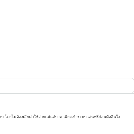
บ โดยไม่ต้องเสียค่าใช้จ่ายแม้แต่บาท เพียงเข้าระบบ เล่นฟรีก่อนตัดสินใจ