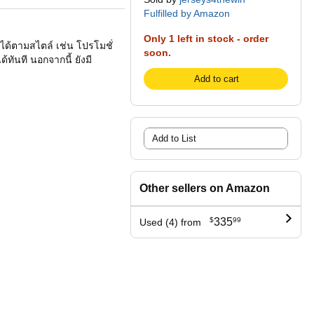
Fulfilled by Amazon
Only 1 left in stock - order
ได้ตามสไตล์ เช่น โปรโมชั่
soon.
้ทันที นอกจากนี้ ยังมี
Add to cart
Add to List
Other sellers on Amazon
$
335
99
Used (4) from