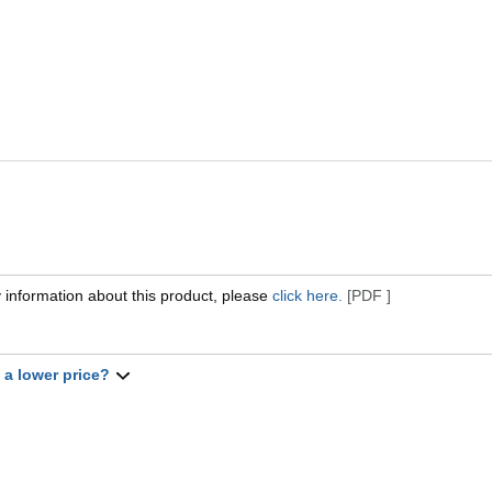
 information about this product, please
click here.
[PDF ]
t a lower price?