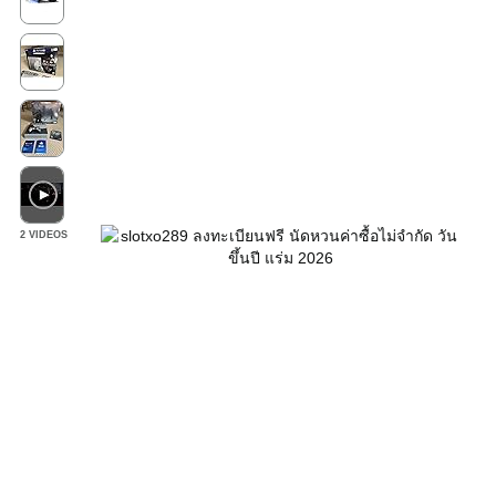
2 VIDEOS