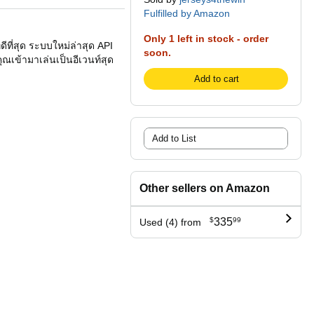
Fulfilled by Amazon
Only 1 left in stock - order
ีที่สุด ระบบใหม่ล่าสุด API
soon.
่คุณเข้ามาเล่นเป็นอีเวนท์สุด
Add to cart
Add to List
Other sellers on Amazon
$
335
99
Used (4) from