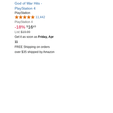
God of War Hits -
PlayStation 4
PlayStation
11,442
PlayStation 4
-18%
16
$
43
List:
$19.99
Get it as soon as
Friday, Apr
11
FREE Shipping on orders
over $35 shipped by Amazon