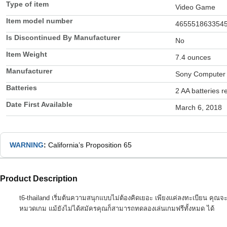
Type of item
Video Game
Item model number
465551863354
Is Discontinued By Manufacturer
No
Item Weight
7.4 ounces
Manufacturer
Sony Computer 
Batteries
2 AA batteries r
Date First Available
March 6, 2018
WARNING
:
California’s Proposition 65
Product Description
t6-thailand เริ่มต้นความสนุกแบบไม่ต้องคิดเยอะ เพียงแค่ลงทะเบียน คุณจ
หมวดเกม แม้ยังไม่ได้สมัครคุณก็สามารถทดลองเล่นเกมฟรีทั้งหมด ได้