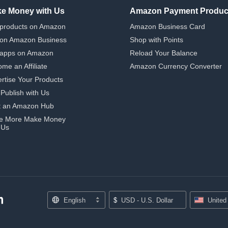
e Money with Us
Amazon Payment Produc
 products on Amazon
Amazon Business Card
 on Amazon Business
Shop with Points
 apps on Amazon
Reload Your Balance
me an Affiliate
Amazon Currency Converter
rtise Your Products
-Publish with Us
t an Amazon Hub
e More Make Money
 Us
English
$
USD - U.S. Dollar
United