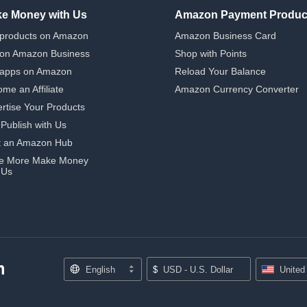
e Money with Us
Amazon Payment Produc
 products on Amazon
Amazon Business Card
 on Amazon Business
Shop with Points
 apps on Amazon
Reload Your Balance
me an Affiliate
Amazon Currency Converter
rtise Your Products
-Publish with Us
t an Amazon Hub
e More Make Money
 Us
English
$
USD - U.S. Dollar
United