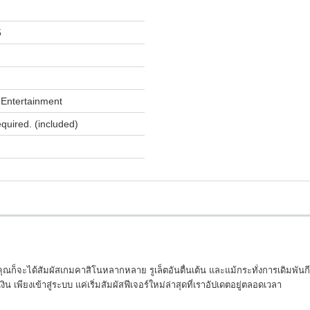
5
Entertainment
equired. (included)
ุณก็จะได้สัมผัสเกมคาสิโนหลากหลาย รูเล็ตอันตื่นเต้น และแม้กระทั่งการเดิมพันกีฬ
พียงเข้าสู่ระบบ แค่เริ่มสัมผัสฟีเจอร์ใหม่ล่าสุดที่เราอัปเดตอยู่ตลอดเวลา