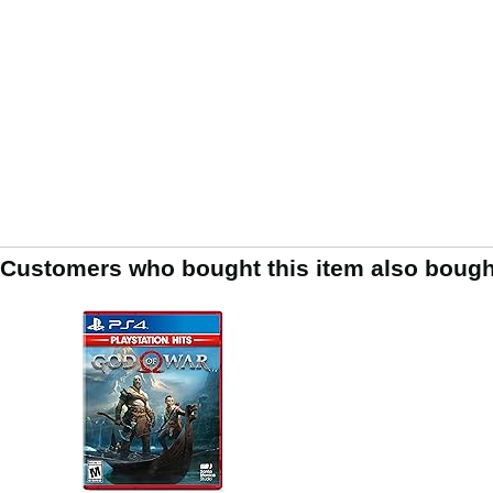
Customers who bought this item also bough