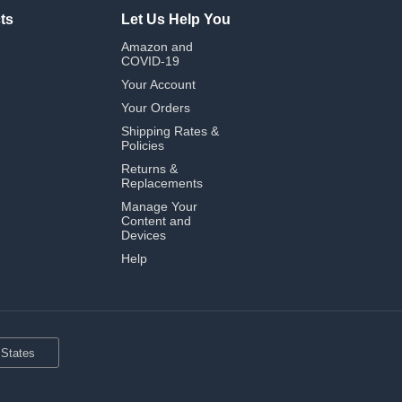
ts
Let Us Help You
Amazon and
COVID-19
Your Account
Your Orders
Shipping Rates &
Policies
Returns &
Replacements
Manage Your
Content and
Devices
Help
 States