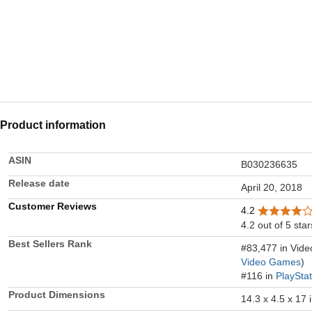
Product information
ASIN
B030236635
Release date
April 20, 2018
Customer Reviews
4.2
4.2 out of 5 star
Best Sellers Rank
#83,477 in Vid
Video Games
)
#116 in
PlaySta
Product Dimensions
14.3 x 4.5 x 17