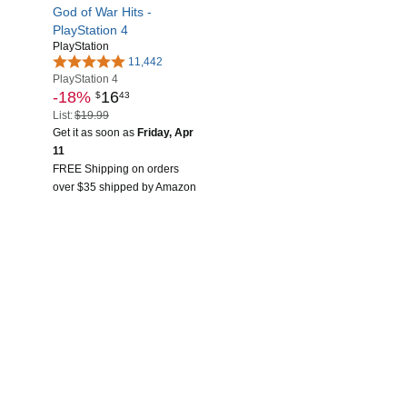
God of War Hits -
PlayStation 4
PlayStation
11,442
PlayStation 4
-18%
16
$
43
List:
$19.99
Get it as soon as
Friday, Apr
11
FREE Shipping on orders
over $35 shipped by Amazon