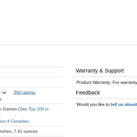
Warranty & Support
Product Warranty: For warranty
Feedback
394 ratings
s
Would you like to
tell us abou
eo Games (
See Top 100 in
tion 4 Consoles
 inches; 7.41 ounces