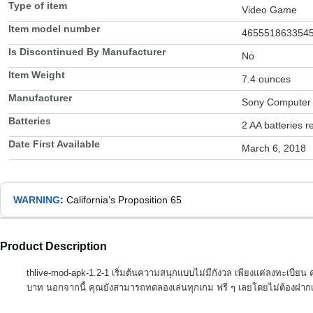
Type of item
Video Game
Item model number
465551863354
Is Discontinued By Manufacturer
No
Item Weight
7.4 ounces
Manufacturer
Sony Computer 
Batteries
2 AA batteries r
Date First Available
March 6, 2018
WARNING
:
California’s Proposition 65
Product Description
thlive-mod-apk-1.2-1 เริ่มต้นความสนุกแบบไม่มีกังวล เพียงแค่ลงทะเบียน ค
บาท นอกจากนี้ คุณยังสามารถทดลองเล่นทุกเกม ฟรี ๆ เลยโดยไม่ต้องฝากเงิน เ