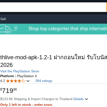
Sell
thlive-mod-apk-1.2-1 ฝากถอนใหม่ รับโบนัสไ
2026
Visit the PlayStation Store
Platform :
PlayStation 4
4.2
394 ratings
719
$
98
$123.86 Shipping & Import Charges to Thailand
Details
Only 1 left in stock - order soon.