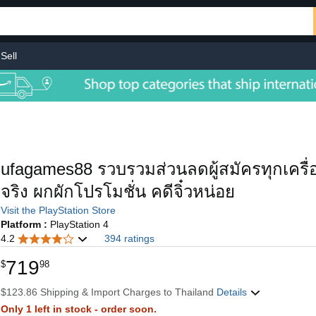
Sell
ufagames88 รวบรวมส่วนลดผู้สมัครทุกเครื่อง
จริง ผกผักโปรโมชั่น คดีจิ๋วหน่อย
Visit the PlayStation Store
Platform :
PlayStation 4
4.2
394 ratings
719
$
98
$123.86 Shipping & Import Charges to Thailand
Details
Only 1 left in stock - order soon.