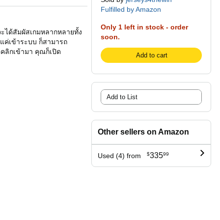
Fulfilled by Amazon
Only 1 left in stock - order
ะได้สัมผัสเกมหลากหลายทั้ง
soon.
น แค่เข้าระบบ ก็สามารถ
คลิกเข้ามา คุณก็เปิด
Add to cart
Add to List
Other sellers on Amazon
$
335
99
Used (4) from