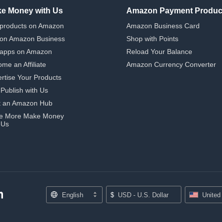
e Money with Us
Amazon Payment Produc
 products on Amazon
Amazon Business Card
 on Amazon Business
Shop with Points
 apps on Amazon
Reload Your Balance
me an Affiliate
Amazon Currency Converter
rtise Your Products
-Publish with Us
t an Amazon Hub
e More Make Money
 Us
English
$
USD - U.S. Dollar
United