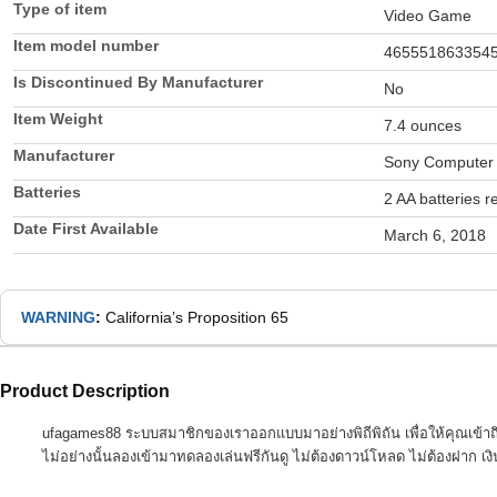
Type of item
Video Game
Item model number
465551863354
Is Discontinued By Manufacturer
No
Item Weight
7.4 ounces
Manufacturer
Sony Computer 
Batteries
2 AA batteries r
Date First Available
March 6, 2018
WARNING
:
California’s Proposition 65
Product Description
ufagames88 ระบบสมาชิกของเราออกแบบมาอย่างพิถีพิถัน เพื่อให้คุณเข้าถ
ไม่อย่างนั้นลองเข้ามาทดลองเล่นฟรีกันดู ไม่ต้องดาวน์โหลด ไม่ต้องฝาก เง