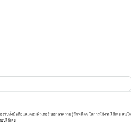
องรับทั้งมือถือและคอมพิวเตอร์ บอกลาความรู้สึกหนืดๆ ในการใช้งานได้เลย สนใจ
จชอบได้เลย