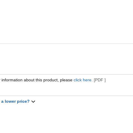
 information about this product, please
click here.
[PDF ]
t a lower price?