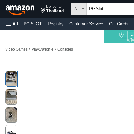
Deliver to
All
Thailand
PG SLOT
Registry
Customer Service
Gift Cards
All
›
›
Video Games
PlayStation 4
Consoles