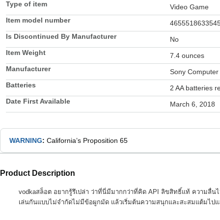
Type of item
Video Game
Item model number
465551863354
Is Discontinued By Manufacturer
No
Item Weight
7.4 ounces
Manufacturer
Sony Computer 
Batteries
2 AA batteries r
Date First Available
March 6, 2018
WARNING
:
California’s Proposition 65
Product Description
vodkaสล็อต อยากรู้รึเปล่า ว่าที่นี่มีมากกว่าที่คิด API ลิขสิทธิ์แท้ คว
เล่นกันแบบไม่จำกัดไม่มีข้อผูกมัด แล้วเริ่มต้นความสนุกและสะสมแต้มไป