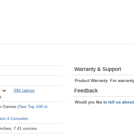
Warranty & Support
Product Warranty: For warranty
Feedback
394 ratings
s
Would you like to
tell us abou
eo Games (
See Top 100 in
tion 4 Consoles
 inches; 7.41 ounces