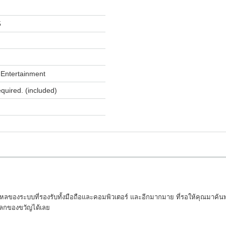
5
Entertainment
equired. (included)
ามลื่นไหลของระบบที่รองรับทั้งมือถือและคอมพิวเตอร์ และอีกมากมาย ที่รอให้คุณมาค
แลกของขวัญได้เลย