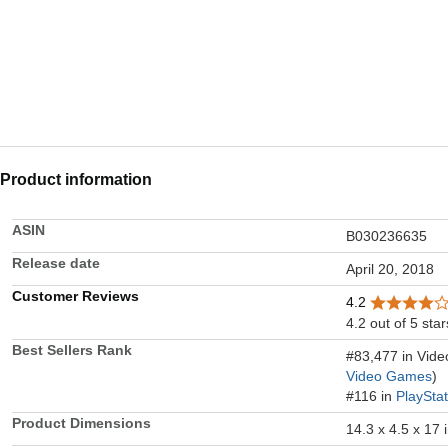
Product information
ASIN
B030236635
Release date
April 20, 2018
Customer Reviews
4.2
4.2 out of 5 star
Best Sellers Rank
#83,477 in Vid
Video Games
)
#116 in
PlaySta
Product Dimensions
14.3 x 4.5 x 17