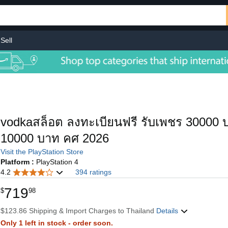
Sell
vodkaสล็อต ลงทะเบียนฟรี รับเพชร 30000 
10000 บาท คศ 2026
Visit the PlayStation Store
Platform :
PlayStation 4
4.2
394 ratings
719
$
98
$123.86 Shipping & Import Charges to Thailand
Details
Only 1 left in stock - order soon.