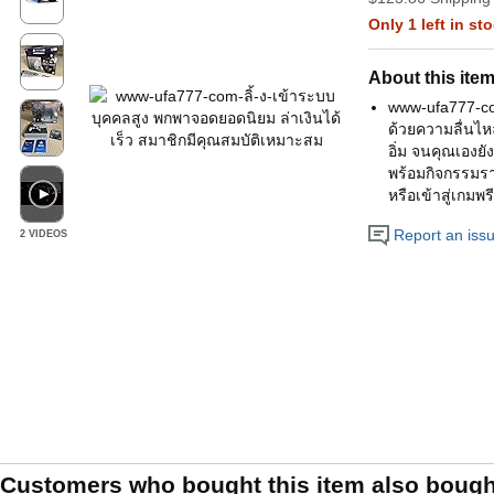
Only 1 left in st
About this ite
www-ufa777-com
ด้วยความลื่นไหล
อิ่ม จนคุณเองยั
พร้อมกิจกรรมราย
หรือเข้าสู่เกมพร
Report an issue
2 VIDEOS
Customers who bought this item also bough