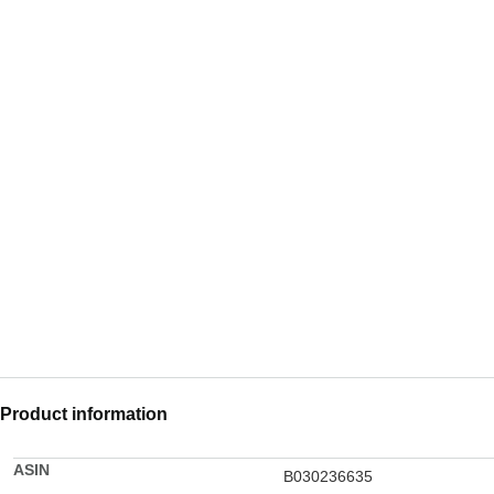
Product information
ASIN
B030236635